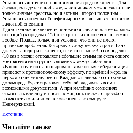
Установить источники происхождения средств клиента. Для
физлиц тут сделали поблажку – источником можно считать не
только личные средства, но и активы «второй половины».
Установить конечных бенефициарных владельцев участников
валютной операции.
Единственное исключение чиновники сделали для небольших
операций (в пределах 150 тыс. грн.) – их проверять не нужно
вообще. Правда, только при условии, что они не имеют
признаков дробления. Которые, к слову, весьма строги. Банк
должен заподозрить клиента, если тот свыше 3 раз в неделю
(10 раз в месяц) отправляет небольшие суммы на счета одного
контрагента или группы связанных между собой лиц.
«В конечном итоге анонсированная валютная либерализация
приведет к противоположному эффекту, по крайней мере, на
первом этапе ее внедрения. Каждый от рядового сотрудника
до зампреда будет страховать себя, обкладываясь всеми
возможными документами. А при малейших сомнениях
отказывать клиенту и писать в Нацбанк письма с просьбой
разъяснить то или иное положение», - резюмирует
Невмержицкий.
Источник
Читайте также