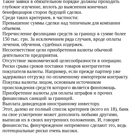
Такие заявки в обязательном порядке должны проходить
глубокое изучение, вплоть до выяснения конечных
бенефициаров сторон будущей сделки.
Среди таких критериев, в частности:
Превышение суммы сделки над типичным для компании
объемом.
Перечисление физлицами средств за границу в сумме более
150 тыс. грн. За исключением ряда случаев, вроде оплаты
лечения, обучения, судебных издержек.
Несоответствие цели приобретения валюты обычной
деятельности предприятия.
Отсутствие экономической целесообразности в операции.
Риски срыва сроков поставки товаров контрагентом
покупателя валюты. Например, если прежде партнер уже
задерживал отгрузку по оплаченному импортером контракту.
Покупка валюты лицом, основным источником
происхождения средств которого является финпомощь.
Приобретение валюты для оплаты штрафов и прочих
финансовых санкций за границей.
Выплата дивидендов иностранному инвестору.
Этот, далеко не полный список критериев (всего их 18), банк
на свое усмотрение может дополнить любыми другими,
выписав их в своих внутренних положениях. И, говорят
финансисты, финучреждение непременно сделают это, ведь
потенциальные риски очень высоки.