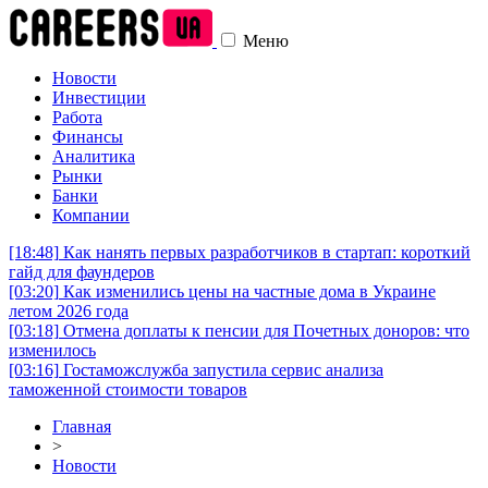
Меню
Новости
Инвестиции
Работа
Финансы
Аналитика
Рынки
Банки
Компании
[18:48]
Как нанять первых разработчиков в стартап: короткий
гайд для фаундеров
[03:20]
Как изменились цены на частные дома в Украине
летом 2026 года
[03:18]
Отмена доплаты к пенсии для Почетных доноров: что
изменилось
[03:16]
Гостаможслужба запустила сервис анализа
таможенной стоимости товаров
Главная
>
Новости