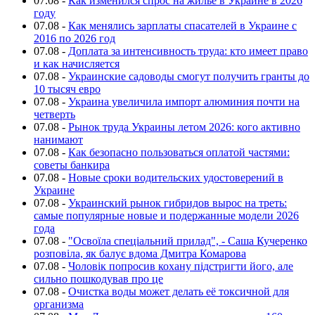
07.08
-
Как изменился спрос на жилье в Украине в 2026
году
07.08
-
Как менялись зарплаты спасателей в Украине с
2016 по 2026 год
07.08
-
Доплата за интенсивность труда: кто имеет право
и как начисляется
07.08
-
Украинские садоводы смогут получить гранты до
10 тысяч евро
07.08
-
Украина увеличила импорт алюминия почти на
четверть
07.08
-
Рынок труда Украины летом 2026: кого активно
нанимают
07.08
-
Как безопасно пользоваться оплатой частями:
советы банкира
07.08
-
Новые сроки водительских удостоверений в
Украине
07.08
-
Украинский рынок гибридов вырос на треть:
самые популярные новые и подержанные модели 2026
года
07.08
-
"Освоїла спеціальний прилад", - Саша Кучеренко
розповіла, як балує вдома Дмитра Комарова
07.08
-
Чоловік попросив кохану підстригти його, але
сильно пошкодував про це
07.08
-
Очистка воды может делать её токсичной для
организма