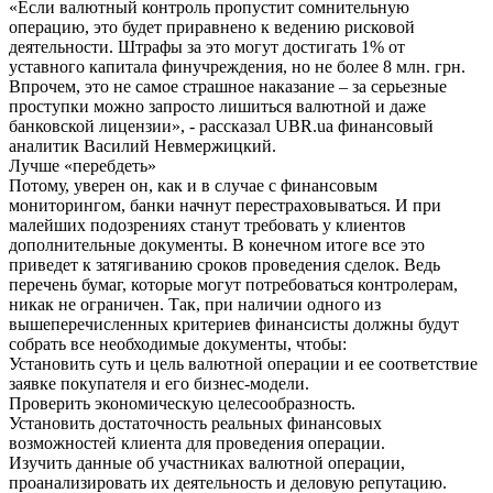
«Если валютный контроль пропустит сомнительную
операцию, это будет приравнено к ведению рисковой
деятельности. Штрафы за это могут достигать 1% от
уставного капитала финучреждения, но не более 8 млн. грн.
Впрочем, это не самое страшное наказание – за серьезные
проступки можно запросто лишиться валютной и даже
банковской лицензии», - рассказал UBR.ua финансовый
аналитик Василий Невмержицкий.
Лучше «перебдеть»
Потому, уверен он, как и в случае с финансовым
мониторингом, банки начнут перестраховываться. И при
малейших подозрениях станут требовать у клиентов
дополнительные документы. В конечном итоге все это
приведет к затягиванию сроков проведения сделок. Ведь
перечень бумаг, которые могут потребоваться контролерам,
никак не ограничен. Так, при наличии одного из
вышеперечисленных критериев финансисты должны будут
собрать все необходимые документы, чтобы:
Установить суть и цель валютной операции и ее соответствие
заявке покупателя и его бизнес-модели.
Проверить экономическую целесообразность.
Установить достаточность реальных финансовых
возможностей клиента для проведения операции.
Изучить данные об участниках валютной операции,
проанализировать их деятельность и деловую репутацию.