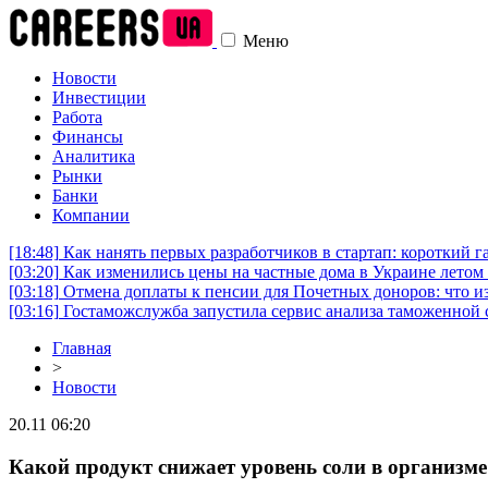
Меню
Новости
Инвестиции
Работа
Финансы
Аналитика
Рынки
Банки
Компании
[18:48]
Как нанять первых разработчиков в стартап: короткий г
[03:20]
Как изменились цены на частные дома в Украине летом 
[03:18]
Отмена доплаты к пенсии для Почетных доноров: что и
[03:16]
Гостаможслужба запустила сервис анализа таможенной 
Главная
>
Новости
20.11 06:20
Какой продукт снижает уровень соли в организме