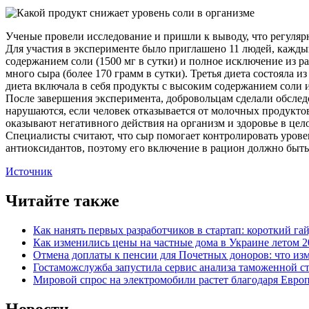
Ученые провели исследование и пришли к выводу, что регулярн
Для участия в эксперименте было приглашено 11 людей, кажды
содержанием соли (1500 мг в сутки) и полное исключение из р
много сыра (более 170 грамм в сутки). Третья диета состояла из
диета включала в себя продукты с высоким содержанием соли 
После завершения эксперимента, добровольцам сделали обслед
нарушаются, если человек отказывается от молочных продукто
оказывают негативного действия на организм и здоровье в цел
Специалисты считают, что сыр помогает контролировать уровен
антиоксидантов, поэтому его включение в рацион должно быть
Источник
Читайте также
Как нанять первых разработчиков в стартап: короткий га
Как изменились цены на частные дома в Украине летом 2
Отмена доплаты к пенсии для Почетных доноров: что из
Гостаможслужба запустила сервис анализа таможенной с
Мировой спрос на электромобили растет благодаря Евро