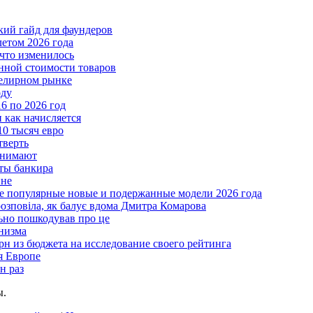
ткий гайд для фаундеров
летом 2026 года
что изменилось
нной стоимости товаров
велирном рынке
оду
6 по 2026 год
и как начисляется
10 тысяч евро
тверть
анимают
еты банкира
ине
ые популярные новые и подержанные модели 2026 года
розповіла, як балує вдома Дмитра Комарова
льно пошкодував про це
анизма
грн из бюджета на исследование своего рейтинга
я Европе
н раз
ы.