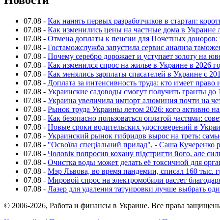
Новости
07.08
-
Как нанять первых разработчиков в стартап: коро
07.08
-
Как изменились цены на частные дома в Украине 
07.08
-
Отмена доплаты к пенсии для Почетных доноров: 
07.08
-
Гостаможслужба запустила сервис анализа таможе
07.08
-
Почему серебро дорожает и уступает золоту на ю
07.08
-
Как изменился спрос на жилье в Украине в 2026 г
07.08
-
Как менялись зарплаты спасателей в Украине с 201
07.08
-
Доплата за интенсивность труда: кто имеет право 
07.08
-
Украинские садоводы смогут получить гранты до 
07.08
-
Украина увеличила импорт алюминия почти на че
07.08
-
Рынок труда Украины летом 2026: кого активно н
07.08
-
Как безопасно пользоваться оплатой частями: сов
07.08
-
Новые сроки водительских удостоверений в Укра
07.08
-
Украинский рынок гибридов вырос на треть: сам
07.08
-
"Освоїла спеціальний прилад", - Саша Кучеренко 
07.08
-
Чоловік попросив кохану підстригти його, але си
07.08
-
Очистка воды может делать её токсичной для орг
07.08
-
Мэр Львова, во время пандемии, списал 160 тыс. 
07.08
-
Мировой спрос на электромобили растет благодар
07.08
-
Лазер для удаления татуировки лучше выбрать оди
© 2006-2026, Работа и финансы в Украине. Все права защищен