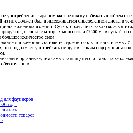
ое употребление сыра поможет человеку избежать проблем с сер
й из них должен был придерживаться определенной диеты в тече
ациона молочных изделий. Суть второй диеты заключалась в том
 продуктов, в составе которых много соли (5500 мг в сутки), но 
и большое количество сыра.
ование и проверили состояние сердечно-сосудистой системы. У
в, но продолжает употреблять пищу с высоким содержанием соли
ом.
ь соли в организме, тем самым защищая его от многих заболеван
 обязательным.
йд для фаундеров
026 года
менилось
тоимости товаров
пе