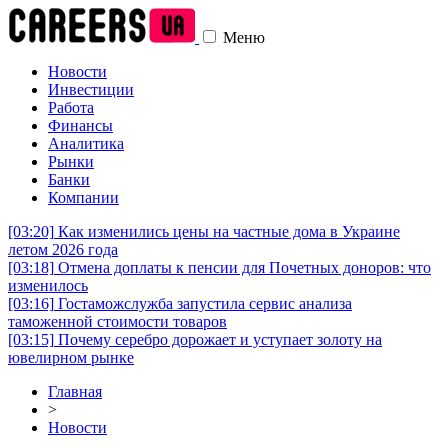
Меню
Новости
Инвестиции
Работа
Финансы
Аналитика
Рынки
Банки
Компании
[03:20]
Как изменились цены на частные дома в Украине
летом 2026 года
[03:18]
Отмена доплаты к пенсии для Почетных доноров: что
изменилось
[03:16]
Гостаможслужба запустила сервис анализа
таможенной стоимости товаров
[03:15]
Почему серебро дорожает и уступает золоту на
ювелирном рынке
Главная
>
Новости