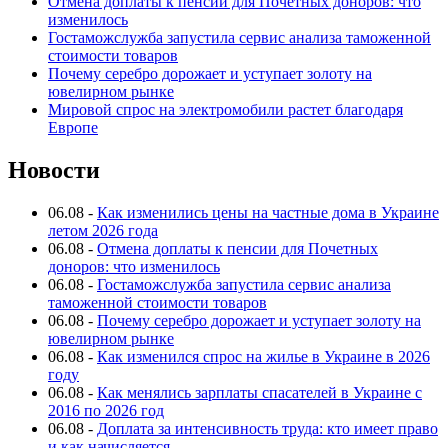
Отмена доплаты к пенсии для Почетных доноров: что
изменилось
Гостаможслужба запустила сервис анализа таможенной
стоимости товаров
Почему серебро дорожает и уступает золоту на
ювелирном рынке
Мировой спрос на электромобили растет благодаря
Европе
Новости
06.08
-
Как изменились цены на частные дома в Украине
летом 2026 года
06.08
-
Отмена доплаты к пенсии для Почетных
доноров: что изменилось
06.08
-
Гостаможслужба запустила сервис анализа
таможенной стоимости товаров
06.08
-
Почему серебро дорожает и уступает золоту на
ювелирном рынке
06.08
-
Как изменился спрос на жилье в Украине в 2026
году
06.08
-
Как менялись зарплаты спасателей в Украине с
2016 по 2026 год
06.08
-
Доплата за интенсивность труда: кто имеет право
и как начисляется