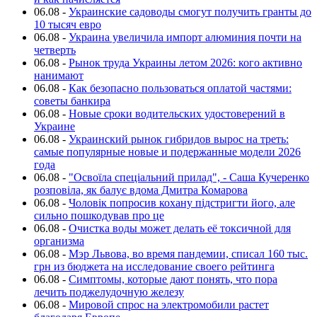
06.08
-
Украинские садоводы смогут получить гранты до
10 тысяч евро
06.08
-
Украина увеличила импорт алюминия почти на
четверть
06.08
-
Рынок труда Украины летом 2026: кого активно
нанимают
06.08
-
Как безопасно пользоваться оплатой частями:
советы банкира
06.08
-
Новые сроки водительских удостоверений в
Украине
06.08
-
Украинский рынок гибридов вырос на треть:
самые популярные новые и подержанные модели 2026
года
06.08
-
"Освоїла спеціальний прилад", - Саша Кучеренко
розповіла, як балує вдома Дмитра Комарова
06.08
-
Чоловік попросив кохану підстригти його, але
сильно пошкодував про це
06.08
-
Очистка воды может делать её токсичной для
организма
06.08
-
Мэр Львова, во время пандемии, списал 160 тыс.
грн из бюджета на исследование своего рейтинга
06.08
-
Симптомы, которые дают понять, что пора
лечить поджелудочную железу
06.08
-
Мировой спрос на электромобили растет