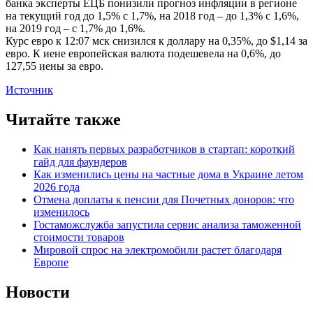
банка эксперты ЕЦБ понизили прогноз инфляции в регионе
на текущий год до 1,5% с 1,7%, на 2018 год – до 1,3% с 1,6%,
на 2019 год – с 1,7% до 1,6%.
Курс евро к 12:07 мск снизился к доллару на 0,35%, до $1,14 за
евро. К иене европейская валюта подешевела на 0,6%, до
127,55 иены за евро.
Источник
Читайте также
Как нанять первых разработчиков в стартап: короткий
гайд для фаундеров
Как изменились цены на частные дома в Украине летом
2026 года
Отмена доплаты к пенсии для Почетных доноров: что
изменилось
Гостаможслужба запустила сервис анализа таможенной
стоимости товаров
Мировой спрос на электромобили растет благодаря
Европе
Новости