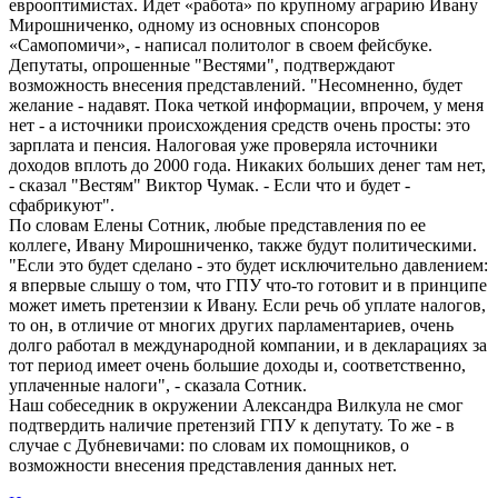
еврооптимистах. Идет «работа» по крупному аграрию Ивану
Мирошниченко, одному из основных спонсоров
«Самопомичи», - написал политолог в своем фейсбуке.
Депутаты, опрошенные "Вестями", подтверждают
возможность внесения представлений. "Несомненно, будет
желание - надавят. Пока четкой информации, впрочем, у меня
нет - а источники происхождения средств очень просты: это
зарплата и пенсия. Налоговая уже проверяла источники
доходов вплоть до 2000 года. Никаких больших денег там нет,
- сказал "Вестям" Виктор Чумак. - Если что и будет -
сфабрикуют".
По словам Елены Сотник, любые представления по ее
коллеге, Ивану Мирошниченко, также будут политическими.
"Если это будет сделано - это будет исключительно давлением:
я впервые слышу о том, что ГПУ что-то готовит и в принципе
может иметь претензии к Ивану. Если речь об уплате налогов,
то он, в отличие от многих других парламентариев, очень
долго работал в международной компании, и в декларациях за
тот период имеет очень большие доходы и, соответственно,
уплаченные налоги", - сказала Сотник.
Наш собеседник в окружении Александра Вилкула не смог
подтвердить наличие претензий ГПУ к депутату. То же - в
случае с Дубневичами: по словам их помощников, о
возможности внесения представления данных нет.