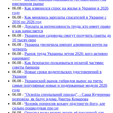
ювелирном рынке
06.08
-
Как изменился спрос на жилье в Украине в 2026
году
06.08
-
Как менялись зарплаты спасателей в Украине с
2016 по 2026 год
06.08
-
Доплата за интенсивность труда: кто имеет право
и как начисляется
06.08
-
Украинские садоводы смогут получить гранты до
10 тысяч евро
06.08
-
Украина увеличила импорт алюминия почти на
четверть
06.08
-
Рынок труда Украины летом 2026: кого активно
нанимают
06.08
-
Как безопасно пользоваться оплатой частями:
советы банкира
06.08
-
Новые сроки водительских удостоверений в
Украине
06.08
-
Украинский рынок гибридов вырос на треть:
самые популярные новые и подержанные модели 2026
года
06.08
-
"Освоїла спеціальний прилад", - Саша Кучеренко
розповіла, як балує вдома Дмитра Комарова
06.08
-
Чоловік попросив кохану підстригти його, але
сильно пошкодував про це
06.08
-
Очистка воды может делать её токсичной для