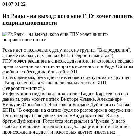
04.07 01:22
Из Рады - на выход: кого еще ГПУ хочет лишить
неприкосновенности
Речь идет о нескольких депутатах из группы "Видродження",
а также нелояльных членах БПП ("еврооптимистах")
ГПУ может расширить список депутатов, на которых передаст
представление на снятие неприкосновенности в Раду. Об этом
сообщил собеседник, близкий к АП.
По его данным, речь идет о нескольких депутатах из группы
"Видродження", а также нелояльных членах БПП
("еврооптимистах").
Информацию подтвердил политолог Вадим Карасев: по его
данным, речь может идти о Викторе Чумаке, Александре
Вилкуле (Оппоблок), Ярославе и Богдане Дубневичах (также
БПП). "В очереди на снятие (судя по разговорам в окружении
Генпрокурора) еще двое членов «Видродження», Вилкул,
братья Дубневичи. Готовятся материалы на Чумака (у него
якобы «откопали» неточности в декларации и нет источника
происхождения денег) и некоторых других известных