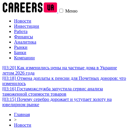
Меню
Новости
Инвестиции
Работа
Финансы
Аналитика
Рынки
Банки
Компании
[03:20]
Как изменились цены на частные дома в Украине
летом 2026 года
[03:18]
Отмена доплаты к пенсии для Почетных доноров: что
изменилось
[03:16]
Гостаможслужба запустила сервис анализа
таможенной стоимости товаров
[03:15]
Почему серебро дорожает и уступает золоту на
ювелирном рынке
Главная
>
Новости