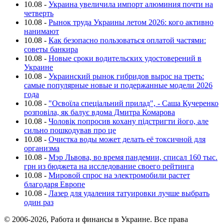
10.08
-
Украина увеличила импорт алюминия почти на
четверть
10.08
-
Рынок труда Украины летом 2026: кого активно
нанимают
10.08
-
Как безопасно пользоваться оплатой частями:
советы банкира
10.08
-
Новые сроки водительских удостоверений в
Украине
10.08
-
Украинский рынок гибридов вырос на треть:
самые популярные новые и подержанные модели 2026
года
10.08
-
"Освоїла спеціальний прилад", - Саша Кучеренко
розповіла, як балує вдома Дмитра Комарова
10.08
-
Чоловік попросив кохану підстригти його, але
сильно пошкодував про це
10.08
-
Очистка воды может делать её токсичной для
организма
10.08
-
Мэр Львова, во время пандемии, списал 160 тыс.
грн из бюджета на исследование своего рейтинга
10.08
-
Мировой спрос на электромобили растет
благодаря Европе
10.08
-
Лазер для удаления татуировки лучше выбрать
один раз
© 2006-2026, Работа и финансы в Украине. Все права