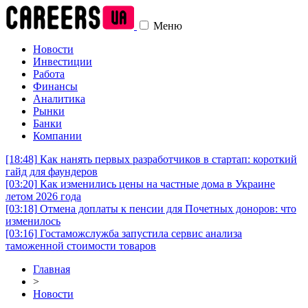
Меню
Новости
Инвестиции
Работа
Финансы
Аналитика
Рынки
Банки
Компании
[18:48]
Как нанять первых разработчиков в стартап: короткий
гайд для фаундеров
[03:20]
Как изменились цены на частные дома в Украине
летом 2026 года
[03:18]
Отмена доплаты к пенсии для Почетных доноров: что
изменилось
[03:16]
Гостаможслужба запустила сервис анализа
таможенной стоимости товаров
Главная
>
Новости