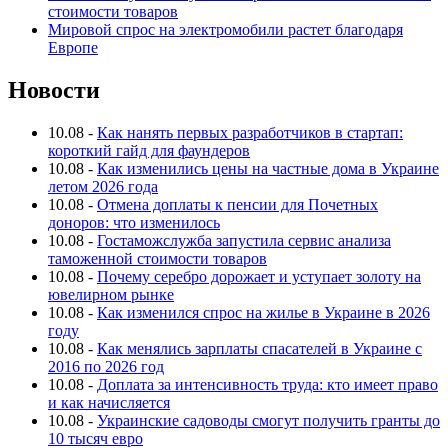
стоимости товаров
Мировой спрос на электромобили растет благодаря
Европе
Новости
10.08
-
Как нанять первых разработчиков в стартап:
короткий гайд для фаундеров
10.08
-
Как изменились цены на частные дома в Украине
летом 2026 года
10.08
-
Отмена доплаты к пенсии для Почетных
доноров: что изменилось
10.08
-
Гостаможслужба запустила сервис анализа
таможенной стоимости товаров
10.08
-
Почему серебро дорожает и уступает золоту на
ювелирном рынке
10.08
-
Как изменился спрос на жилье в Украине в 2026
году
10.08
-
Как менялись зарплаты спасателей в Украине с
2016 по 2026 год
10.08
-
Доплата за интенсивность труда: кто имеет право
и как начисляется
10.08
-
Украинские садоводы смогут получить гранты до
10 тысяч евро