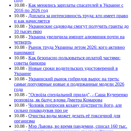
10.08
-
Как менялись зарплаты спасателей в Украине с
2016 по 2026 год
10.08
-
Доплата за интенсивность труда: кто имеет право
и как начисляется
10.08
-
Украинские садоводы смогут получить гранты до
10 тысяч евро
10.08
-
Украина увеличила импорт алюминия почти на
четверть
10.08
-
Рынок труда Украины летом 2026: кого активно
нанимают
10.08
-
Как безопасно пользоваться оплатой частями:
советы банкира
10.08
-
Новые сроки водительских удостоверений в
Украине
10.08
-
Украинский рынок гибридов вырос на треть:
самые популярные новые и подержанные модели 2026
года
10.08
-
"Освоїла спеціальний прилад", - Саша Кучеренко
розповіла, як балує вдома Дмитра Комарова
10.08
-
Чоловік попросив кохану підстригти його, але
сильно пошкодував про це
10.08
-
Очистка воды может делать её токсичной для
организма
10.08
-
Мэр Львова, во время пандемии, списал 160 тыс.