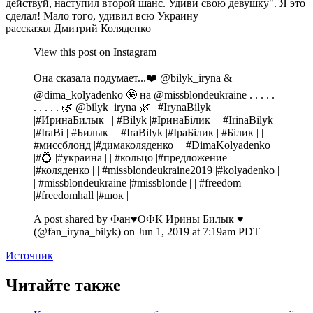
действуй, наступил второй шанс. Удиви свою девушку". Я это
сделал! Мало того, удивил всю Украину
рассказал Дмитрий Коляденко
View this post on Instagram
Она сказала подумает...❤️ @bilyk_iryna &
@dima_kolyadenko 🤩 на @missblondeukraine . . . . .
. . . . . 🌿 @bilyk_iryna 🌿 | #IrynaBilyk
|#ИринаБилык | | #Bilyk |#ІринаБілик | | #IrinaBilyk
|#IraBi | #Билык | | #IraBilyk |#ІраБілик | #Білик | |
#миссблонд |#димаколяденко | | #DimaKolyadenko
|#💍 |#украина | | #кольцо |#предложение
|#коляденко | | #missblondeukraine2019 |#kolyadenko |
| #missblondeukraine |#missblonde | | #freedom
|#freedomhall |#шок |
A post shared by Фан♥️ОФК Ирины Билык ♥️
(@fan_iryna_bilyk) on
Jun 1, 2019 at 7:19am PDT
Источник
Читайте также