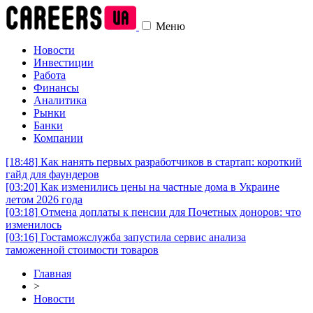
Меню
Новости
Инвестиции
Работа
Финансы
Аналитика
Рынки
Банки
Компании
[18:48]
Как нанять первых разработчиков в стартап: короткий
гайд для фаундеров
[03:20]
Как изменились цены на частные дома в Украине
летом 2026 года
[03:18]
Отмена доплаты к пенсии для Почетных доноров: что
изменилось
[03:16]
Гостаможслужба запустила сервис анализа
таможенной стоимости товаров
Главная
>
Новости