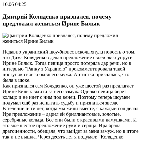
10.06 04:25
Дмитрий Коляденко признался, почему
предложил жениться Ирине Билык
Недавно украинский шоу-бизнес всколыхнула новость о том,
что Дима Коляденко сделал предложение своей экс-супруге
Ирине Билык. Тогда певица просто потеряла дар речи, но в
интервью "Ранку з Україною" прокомментировала такой
поступок своего бывшего мужа. Артистка призналась, что
была в шоке.
Как признался сам Коляденко, он уже шестой раз предлагает
Ирине Билык выйти за него замуж. Однако певица берет
кольцо и не идет с ним под венец. Поэтому теперь шоумен
подумал ещё раз испытать судьбу и признаться звезде.
В течение пяти лет, когда мы жили вместе, я каждый год делал
Ире предложение – дарил ей бриллиантовые, золотые,
серебряные кольца. Все они были с красивыми камушками. И
это мое шестое предложение руки и сердца. Ира брала
драгоценности, обещала, что выйдет за меня замуж, но в итоге
так и не вышла. Через десять лет я подумал: "Коляденко,