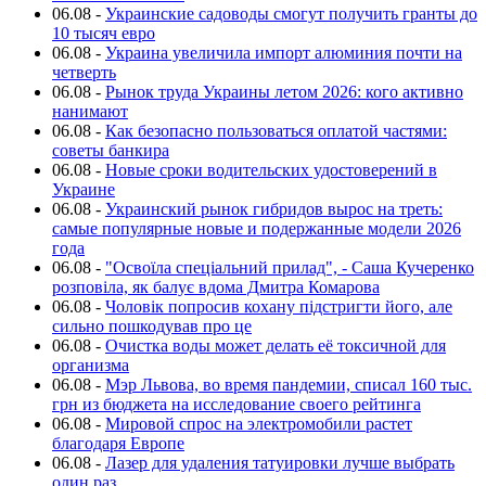
06.08
-
Украинские садоводы смогут получить гранты до
10 тысяч евро
06.08
-
Украина увеличила импорт алюминия почти на
четверть
06.08
-
Рынок труда Украины летом 2026: кого активно
нанимают
06.08
-
Как безопасно пользоваться оплатой частями:
советы банкира
06.08
-
Новые сроки водительских удостоверений в
Украине
06.08
-
Украинский рынок гибридов вырос на треть:
самые популярные новые и подержанные модели 2026
года
06.08
-
"Освоїла спеціальний прилад", - Саша Кучеренко
розповіла, як балує вдома Дмитра Комарова
06.08
-
Чоловік попросив кохану підстригти його, але
сильно пошкодував про це
06.08
-
Очистка воды может делать её токсичной для
организма
06.08
-
Мэр Львова, во время пандемии, списал 160 тыс.
грн из бюджета на исследование своего рейтинга
06.08
-
Мировой спрос на электромобили растет
благодаря Европе
06.08
-
Лазер для удаления татуировки лучше выбрать
один раз