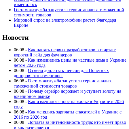
изменилось
Гостаможслужба запустила сервис анализа таможенной
стоимости товаров
Мировой спрос на электромобили растет благодаря
Европе
Новости
06.08
-
Как нанять первых разработчиков в стартап:
короткий гайд для фаундеров
06.08
-
Как изменились цены на частные дома в Украине
летом 2026 года
06.08
-
Отмена доплаты к пенсии для Почетных
доноров: что изменилось
06.08
-
Гостаможслужба запустила сервис анализа
таможенной стоимости товаров
06.08
-
Почему серебро дорожает и уступает золоту на
ювелирном рынке
06.08
-
Как изменился спрос на жилье в Украине в 2026
году
06.08
-
Как менялись зарплаты спасателей в Украине с
2016 по 2026 год
06.08
-
Доплата за интенсивность труда: кто имеет право
и как начисляется