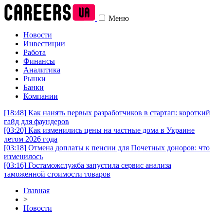
Меню
Новости
Инвестиции
Работа
Финансы
Аналитика
Рынки
Банки
Компании
[18:48]
Как нанять первых разработчиков в стартап: короткий
гайд для фаундеров
[03:20]
Как изменились цены на частные дома в Украине
летом 2026 года
[03:18]
Отмена доплаты к пенсии для Почетных доноров: что
изменилось
[03:16]
Гостаможслужба запустила сервис анализа
таможенной стоимости товаров
Главная
>
Новости