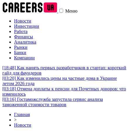
Меню
Новости
Инвестиции
Работа
Финансы
Аналитика
Рынки
Банки
Компании
[18:48]
Как нанять первых разработчиков в стартап: короткий
гайд для фаундеров
[03:20]
Как изменились цены на частные дома в Украине
летом 2026 года
[03:18]
Отмена доплаты к пенсии для Почетных доноров: что
изменилось
[03:16]
Гостаможслужба запустила сервис анализа
таможенной стоимости товаров
Главная
>
Новости