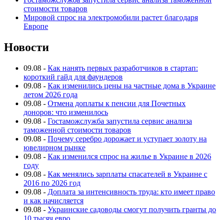
стоимости товаров
Мировой спрос на электромобили растет благодаря
Европе
Новости
09.08
-
Как нанять первых разработчиков в стартап:
короткий гайд для фаундеров
09.08
-
Как изменились цены на частные дома в Украине
летом 2026 года
09.08
-
Отмена доплаты к пенсии для Почетных
доноров: что изменилось
09.08
-
Гостаможслужба запустила сервис анализа
таможенной стоимости товаров
09.08
-
Почему серебро дорожает и уступает золоту на
ювелирном рынке
09.08
-
Как изменился спрос на жилье в Украине в 2026
году
09.08
-
Как менялись зарплаты спасателей в Украине с
2016 по 2026 год
09.08
-
Доплата за интенсивность труда: кто имеет право
и как начисляется
09.08
-
Украинские садоводы смогут получить гранты до
10 тысяч евро