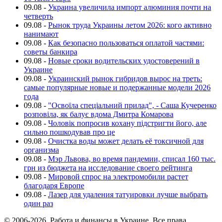
09.08
-
Украина увеличила импорт алюминия почти на
четверть
09.08
-
Рынок труда Украины летом 2026: кого активно
нанимают
09.08
-
Как безопасно пользоваться оплатой частями:
советы банкира
09.08
-
Новые сроки водительских удостоверений в
Украине
09.08
-
Украинский рынок гибридов вырос на треть:
самые популярные новые и подержанные модели 2026
года
09.08
-
"Освоїла спеціальний прилад", - Саша Кучеренко
розповіла, як балує вдома Дмитра Комарова
09.08
-
Чоловік попросив кохану підстригти його, але
сильно пошкодував про це
09.08
-
Очистка воды может делать её токсичной для
организма
09.08
-
Мэр Львова, во время пандемии, списал 160 тыс.
грн из бюджета на исследование своего рейтинга
09.08
-
Мировой спрос на электромобили растет
благодаря Европе
09.08
-
Лазер для удаления татуировки лучше выбрать
один раз
© 2006-2026, Работа и финансы в Украине. Все права