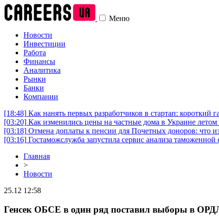
Меню
Новости
Инвестиции
Работа
Финансы
Аналитика
Рынки
Банки
Компании
[18:48]
Как нанять первых разработчиков в стартап: короткий г
[03:20]
Как изменились цены на частные дома в Украине летом 
[03:18]
Отмена доплаты к пенсии для Почетных доноров: что и
[03:16]
Гостаможслужба запустила сервис анализа таможенной 
Главная
>
Новости
25.12 12:58
Генсек ОБСЕ в один ряд поставил выборы в ОР