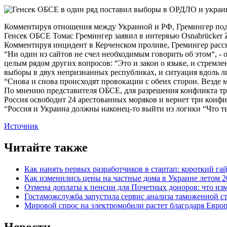
Комментируя отношения между Украиной и РФ, Гремингер подч
Генсек ОБСЕ Томас Гремингер заявил в интервью Osnabrücker Z
Комментируя инцидент в Керченском проливе, Гремингер расск
“Ни один из сайтов не счел необходимым говорить об этом“, -
целым рядом других вопросов: “Это и закон о языке, и стрем
выборы в двух непризнанных республиках, и ситуация вдоль 
“Снова и снова происходят провокации с обеих сторон. Везде м
По мнению представителя ОБСЕ, для разрешения конфликта тр
Россия освободит 24 арестованных моряков и вернет три конфи
“Россия и Украина должны наконец-то выйти из логики “Что ты 
Источник
Читайте также
Как нанять первых разработчиков в стартап: короткий га
Как изменились цены на частные дома в Украине летом 2
Отмена доплаты к пенсии для Почетных доноров: что из
Гостаможслужба запустила сервис анализа таможенной с
Мировой спрос на электромобили растет благодаря Евро