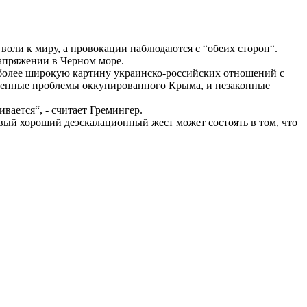
 воли к миру, а провокации наблюдаются с “обеих сторон“.
апряжении в Черном море.
в более широкую картину украинско-российских отношений с
ешенные проблемы оккупированного Крыма, и незаконные
вается“, - считает Гремингер.
вый хороший деэскалационный жест может состоять в том, что