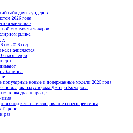
ткий гайд для фаундеров
летом 2026 года
что изменилось
нной стоимости товаров
велирном рынке
оду
6 по 2026 год
и как начисляется
10 тысяч евро
тверть
анимают
еты банкира
ине
ые популярные новые и подержанные модели 2026 года
розповіла, як балує вдома Дмитра Комарова
льно пошкодував про це
анизма
грн из бюджета на исследование своего рейтинга
я Европе
н раз
ы.