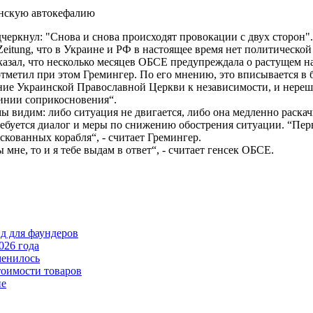
еркнул: "Снова и снова происходят провокации с двух сторон".
eitung, что в Украине и РФ в настоящее время нет политической
азал, что несколько месяцев ОБСЕ предупреждала о растущем н
 отметил при этом Гремингер. По его мнению, это вписывается 
ление Украинской Православной Церкви к независимости, и нер
линии соприкосновения“.
ы видим: либо ситуация не двигается, либо она медленно раскачи
ебуется диалог и меры по снижению обострения ситуации. “Пер
скованных корабля“, - считает Гремингер.
мне, то и я тебе выдам в ответ“, - считает генсек ОБСЕ.
йд для фаундеров
026 года
менилось
тоимости товаров
пе