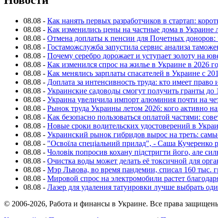
Новости
08.08
-
Как нанять первых разработчиков в стартап: коро
08.08
-
Как изменились цены на частные дома в Украине 
08.08
-
Отмена доплаты к пенсии для Почетных доноров: 
08.08
-
Гостаможслужба запустила сервис анализа таможе
08.08
-
Почему серебро дорожает и уступает золоту на ю
08.08
-
Как изменился спрос на жилье в Украине в 2026 г
08.08
-
Как менялись зарплаты спасателей в Украине с 201
08.08
-
Доплата за интенсивность труда: кто имеет право 
08.08
-
Украинские садоводы смогут получить гранты до 
08.08
-
Украина увеличила импорт алюминия почти на че
08.08
-
Рынок труда Украины летом 2026: кого активно н
08.08
-
Как безопасно пользоваться оплатой частями: сов
08.08
-
Новые сроки водительских удостоверений в Укра
08.08
-
Украинский рынок гибридов вырос на треть: сам
08.08
-
"Освоїла спеціальний прилад", - Саша Кучеренко 
08.08
-
Чоловік попросив кохану підстригти його, але си
08.08
-
Очистка воды может делать её токсичной для орг
08.08
-
Мэр Львова, во время пандемии, списал 160 тыс. 
08.08
-
Мировой спрос на электромобили растет благодар
08.08
-
Лазер для удаления татуировки лучше выбрать оди
© 2006-2026, Работа и финансы в Украине. Все права защищен