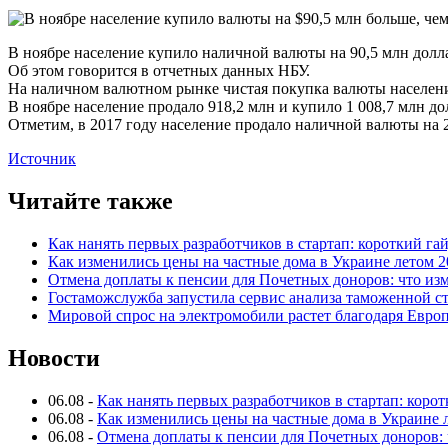
В ноябре население купило наличной валюты на 90,5 млн долл
Об этом говорится в отчетных данных НБУ.
На наличном валютном рынке чистая покупка валюты населен
В ноябре население продало 918,2 млн и купило 1 008,7 млн до
Отметим, в 2017 году население продало наличной валюты на 2
Источник
Читайте также
Как нанять первых разработчиков в стартап: короткий га
Как изменились цены на частные дома в Украине летом 2
Отмена доплаты к пенсии для Почетных доноров: что из
Гостаможслужба запустила сервис анализа таможенной с
Мировой спрос на электромобили растет благодаря Евро
Новости
06.08
-
Как нанять первых разработчиков в стартап: коро
06.08
-
Как изменились цены на частные дома в Украине 
06.08
-
Отмена доплаты к пенсии для Почетных доноров: 