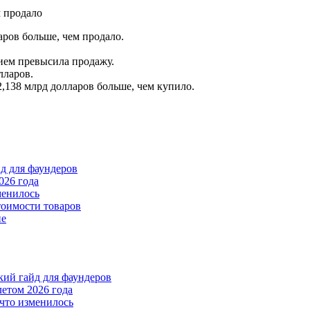
аров больше, чем продало.
ием превысила продажу.
лларов.
,138 млрд долларов больше, чем купило.
йд для фаундеров
026 года
менилось
тоимости товаров
пе
ткий гайд для фаундеров
летом 2026 года
что изменилось