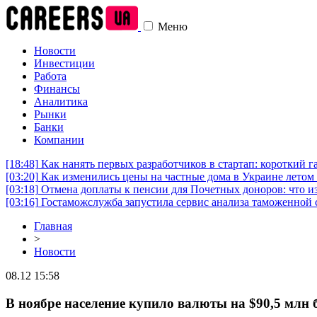
Меню
Новости
Инвестиции
Работа
Финансы
Аналитика
Рынки
Банки
Компании
[18:48]
Как нанять первых разработчиков в стартап: короткий г
[03:20]
Как изменились цены на частные дома в Украине летом 
[03:18]
Отмена доплаты к пенсии для Почетных доноров: что и
[03:16]
Гостаможслужба запустила сервис анализа таможенной 
Главная
>
Новости
08.12 15:58
В ноябре население купило валюты на $90,5 млн 