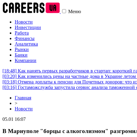
Меню
Новости
Инвестиции
Работа
Финансы
Аналитика
Рынки
Банки
Компании
[18:48]
Как нанять первых разработчиков в стартап: короткий г
[03:20]
Как изменились цены на частные дома в Украине летом 
[03:18]
Отмена доплаты к пенсии для Почетных доноров: что и
[03:16]
Гостаможслужба запустила сервис анализа таможенной 
Главная
>
Новости
05.01 16:07
В Мариуполе "борцы с алкоголизмом" разгромили 