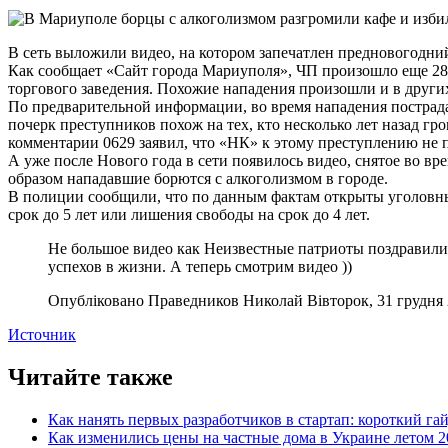
В сеть выложили видео, на котором запечатлен предновогодни
Как сообщает «Сайт города Мариуполя», ЧП произошло еще 28 
торгового заведения. Похожие нападения произошли и в други
По предварительной информации, во время нападения пострада
почерк преступников похож на тех, кто несколько лет назад г
комментарии 0629 заявил, что «НК» к этому преступлению не 
А уже после Нового года в сети появилось видео, снятое во в
образом нападавшие борются с алкоголизмом в городе.
В полиции сообщили, что по данным фактам открыты уголовные 
срок до 5 лет или лишения свободы на срок до 4 лет.
Не большое видео как Неизвестные патриоты поздравили «
успехов в жизни. А теперь смотрим видео ))
Опубліковано Праведников Николай Вівторок, 31 грудня 
Источник
Читайте также
Как нанять первых разработчиков в стартап: короткий га
Как изменились цены на частные дома в Украине летом 2