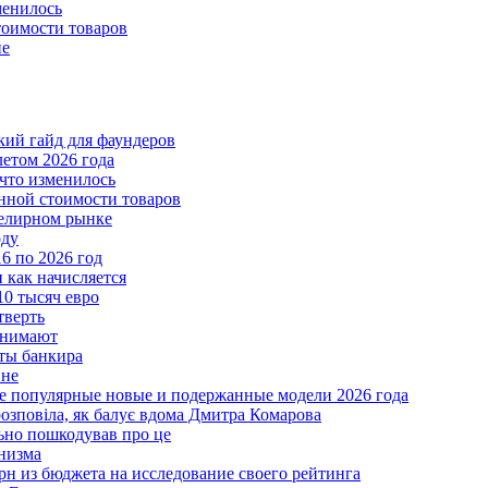
менилось
тоимости товаров
пе
ткий гайд для фаундеров
летом 2026 года
что изменилось
нной стоимости товаров
велирном рынке
оду
6 по 2026 год
и как начисляется
10 тысяч евро
тверть
анимают
еты банкира
ине
ые популярные новые и подержанные модели 2026 года
розповіла, як балує вдома Дмитра Комарова
льно пошкодував про це
анизма
грн из бюджета на исследование своего рейтинга