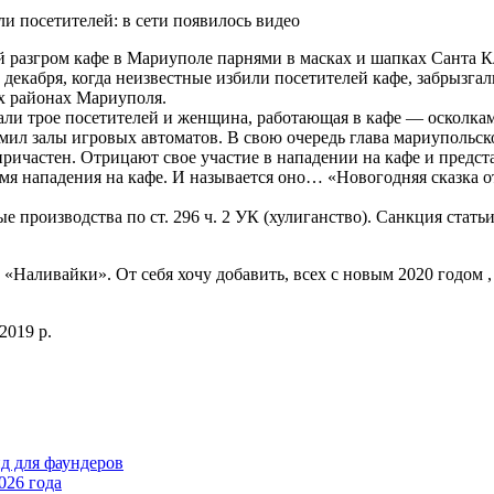
й разгром кафе в Мариуполе парнями в масках и шапках Санта К
декабря, когда неизвестные избили посетителей кафе, забрызга
х районах Мариуполя.
ли трое посетителей и женщина, работающая в кафе — осколкам
ромил залы игровых автоматов. В свою очередь глава мариуполь
причастен. Отрицают свое участие в нападении на кафе и пред
ремя нападения на кафе. И называется оно… «Новогодняя сказка
производства по ст. 296 ч. 2 УК (хулиганство). Санкция стать
Наливайки». От себя хочу добавить, всех с новым 2020 годом , 
2019 р.
йд для фаундеров
026 года