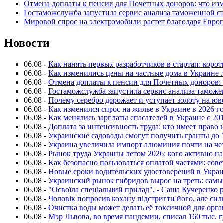
Отмена доплаты к пенсии для Почетных доноров: что из
Гостаможслужба запустила сервис анализа таможенной с
Мировой спрос на электромобили растет благодаря Евро
Новости
06.08
-
Как нанять первых разработчиков в стартап: коро
06.08
-
Как изменились цены на частные дома в Украине 
06.08
-
Отмена доплаты к пенсии для Почетных доноров: 
06.08
-
Гостаможслужба запустила сервис анализа таможе
06.08
-
Почему серебро дорожает и уступает золоту на ю
06.08
-
Как изменился спрос на жилье в Украине в 2026 г
06.08
-
Как менялись зарплаты спасателей в Украине с 201
06.08
-
Доплата за интенсивность труда: кто имеет право 
06.08
-
Украинские садоводы смогут получить гранты до 
06.08
-
Украина увеличила импорт алюминия почти на че
06.08
-
Рынок труда Украины летом 2026: кого активно н
06.08
-
Как безопасно пользоваться оплатой частями: сов
06.08
-
Новые сроки водительских удостоверений в Укра
06.08
-
Украинский рынок гибридов вырос на треть: сам
06.08
-
"Освоїла спеціальний прилад", - Саша Кучеренко 
06.08
-
Чоловік попросив кохану підстригти його, але си
06.08
-
Очистка воды может делать её токсичной для орг
06.08
-
Мэр Львова, во время пандемии, списал 160 тыс. 