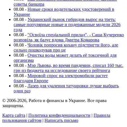
советы банкира
08.08
-
Новые сроки водительских удостоверений в
Украине
08.08
-
Украинский рынок гибридов вырос на треть:
самые популярные новые и подержанные модели 2026
года
08.08
-
"Освоїла спеціальний прилад", - Саша Кучеренко
розповіла, як балує вдома Дмитра Комарова
08.08
-
Чоловік попросив кохану підстригти його, але
сильно пошкодував про це
08.08
-
Очистка воды может делать её токсичной для
организма
08.08
-
Мэр Львова, во время пандемии, списал 160 тыс.
грн из бюджета на исследование своего рейтинга
08.08
-
Мировой спрос на электромобили растет
благодаря Европе
08.08
-
Лазер для удаления татуировки лучше выбрать
один раз
© 2006-2026, Работа и финансы в Украине. Все права
защищены.
Карта сайта
|
Политика конфиденциальности
|
Правила
пользования сайтом
|
Написать письмо