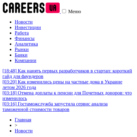
Меню
Новости
Инвестиции
Работа
Финансы
Аналитика
Рынки
Банки
Компании
[18:48]
Как нанять первых разработчиков в стартап: короткий
гайд для фаундеров
[03:20]
Как изменились цены на частные дома в Украине
летом 2026 года
[03:18]
Отмена доплаты к пенсии для Почетных доноров: что
изменилось
[03:16]
Гостаможслужба запустила сервис анализа
таможенной стоимости товаров
Главная
>
Новости