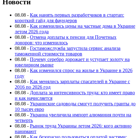
Новости
08.08
-
Как нанять первых разработчиков в стартап:
короткий гайд для фаундеров
08.08
-
Как изменились цены на частные дома в Украине
летом 2026 года
08.08
-
Отмена доплаты к пенсии для Почетных
доноров: что изменилось
08.08
-
Гостаможслужба запустила сервис анализа
таможенной стоимости товаров
08.08
-
Почему серебро дорожает и уступает золоту на
ювелирном рынке
08.08
-
Как изменился спрос на жилье в Украине в 2026
году
08.08
-
Как менялись зарплаты спасателей в Украине с
2016 по 2026 год
08.08
-
Доплата за интенсивность труда: кто имеет право
и как начисляется
08.08
-
Украинские садоводы смогут получить гранты до
10 тысяч евро
08.08
-
Украина увеличила импорт алюминия почти на
четверть
08.08
-
Рынок труда Украины летом 2026: кого активно
нанимают
08.08
-
Как безопасно пользоваться оплатой частями: