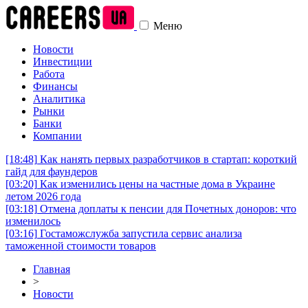
Меню
Новости
Инвестиции
Работа
Финансы
Аналитика
Рынки
Банки
Компании
[18:48]
Как нанять первых разработчиков в стартап: короткий
гайд для фаундеров
[03:20]
Как изменились цены на частные дома в Украине
летом 2026 года
[03:18]
Отмена доплаты к пенсии для Почетных доноров: что
изменилось
[03:16]
Гостаможслужба запустила сервис анализа
таможенной стоимости товаров
Главная
>
Новости