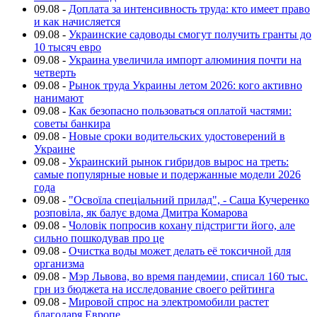
09.08
-
Доплата за интенсивность труда: кто имеет право
и как начисляется
09.08
-
Украинские садоводы смогут получить гранты до
10 тысяч евро
09.08
-
Украина увеличила импорт алюминия почти на
четверть
09.08
-
Рынок труда Украины летом 2026: кого активно
нанимают
09.08
-
Как безопасно пользоваться оплатой частями:
советы банкира
09.08
-
Новые сроки водительских удостоверений в
Украине
09.08
-
Украинский рынок гибридов вырос на треть:
самые популярные новые и подержанные модели 2026
года
09.08
-
"Освоїла спеціальний прилад", - Саша Кучеренко
розповіла, як балує вдома Дмитра Комарова
09.08
-
Чоловік попросив кохану підстригти його, але
сильно пошкодував про це
09.08
-
Очистка воды может делать её токсичной для
организма
09.08
-
Мэр Львова, во время пандемии, списал 160 тыс.
грн из бюджета на исследование своего рейтинга
09.08
-
Мировой спрос на электромобили растет
благодаря Европе