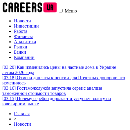
Меню
Новости
Инвестиции
Работа
Финансы
Аналитика
Рынки
Банки
Компании
[03:20]
Как изменились цены на частные дома в Украине
летом 2026 года
[03:18]
Отмена доплаты к пенсии для Почетных доноров: что
изменилось
[03:16]
Гостаможслужба запустила сервис анализа
таможенной стоимости товаров
[03:15]
Почему серебро дорожает и уступает золоту на
ювелирном рынке
Главная
>
Новости