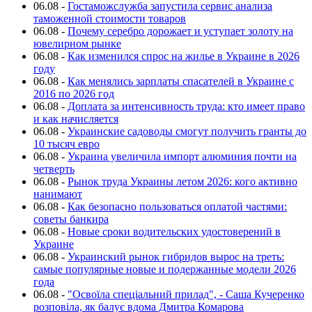
06.08
-
Гостаможслужба запустила сервис анализа
таможенной стоимости товаров
06.08
-
Почему серебро дорожает и уступает золоту на
ювелирном рынке
06.08
-
Как изменился спрос на жилье в Украине в 2026
году
06.08
-
Как менялись зарплаты спасателей в Украине с
2016 по 2026 год
06.08
-
Доплата за интенсивность труда: кто имеет право
и как начисляется
06.08
-
Украинские садоводы смогут получить гранты до
10 тысяч евро
06.08
-
Украина увеличила импорт алюминия почти на
четверть
06.08
-
Рынок труда Украины летом 2026: кого активно
нанимают
06.08
-
Как безопасно пользоваться оплатой частями:
советы банкира
06.08
-
Новые сроки водительских удостоверений в
Украине
06.08
-
Украинский рынок гибридов вырос на треть:
самые популярные новые и подержанные модели 2026
года
06.08
-
"Освоїла спеціальний прилад", - Саша Кучеренко
розповіла, як балує вдома Дмитра Комарова