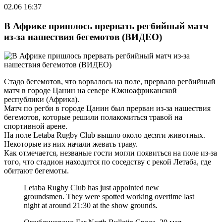
02.06 16:37
В Африке пришлось прервать регбийный матч
из-за нашествия бегемотов (ВИДЕО)
Стадо бегемотов, что ворвалось на поле, прервало регбийный
матч в городе Цанин на севере Южноафриканской
республики (Африка).
Матч по регби в городе Цанин был прерван из-за нашествия
бегемотов, которые решили полакомиться травой на
спортивной арене.
На поле Letaba Rugby Club вышло около десяти животных.
Некоторые из них начали жевать траву.
Как отмечается, незваные гости могли появиться на поле из-за
того, что стадион находится по соседству с рекой Летаба, где
обитают бегемоты.
Letaba Rugby Club has just appointed new
groundsmen. They were spotted working overtime last
night at around 21:30 at the show grounds.