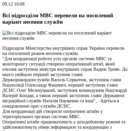
09.12 16:08
Всі підрозділи МВС перевели на посилений
варіант несення служби
Підрозділи Міністерства внутрішніх справ України перевели
на посилений режим несення служби.
"Для координації роботи усіх органів системи МВС та
моніторингу ситуації створено оперативний штаб, який
очолив заступник міністра внутрішніх справ Вадим Троян. До
нього увійшли перший заступник глави
Держприкордонслужби Василь Серватюк, заступник глави
Нацполіції Олександр Фацевич, перший заступник глави
ДСНС Олег Мельчуцький, заступник командувача Нацгвардії
Валерій Бондар, а також перший заступник глави Державної
міграційної служби Наталія Науменко та інші", - йдеться в
повідомленні прес-служби ДСНС.
Для координації дій створили оперативні штаби у
територіальних органах системи МВС.
Оперативні штаби працюватимуть у цілодобовому режимі та
здійснюватимуть обмін інформацією та координацію з