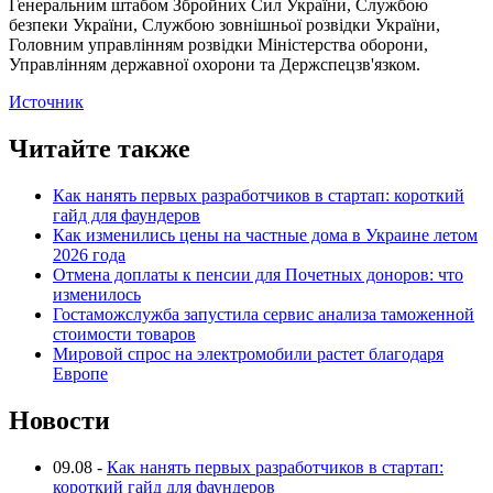
Генеральним штабом Збройних Сил України, Службою
безпеки України, Службою зовнішньої розвідки України,
Головним управлінням розвідки Міністерства оборони,
Управлінням державної охорони та Держспецзв'язком.
Источник
Читайте также
Как нанять первых разработчиков в стартап: короткий
гайд для фаундеров
Как изменились цены на частные дома в Украине летом
2026 года
Отмена доплаты к пенсии для Почетных доноров: что
изменилось
Гостаможслужба запустила сервис анализа таможенной
стоимости товаров
Мировой спрос на электромобили растет благодаря
Европе
Новости
09.08
-
Как нанять первых разработчиков в стартап:
короткий гайд для фаундеров