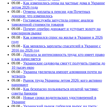
09.08
-
Как изменились цены на частные дома в Украине
летом 2026 года
09.08
-
Отмена доплаты к пенсии для Почетных
доноров: что изменилось
09.08
-
Гостаможслужба запустила сервис анализа
таможенной стоимости товаров
09.08
-
Почему серебро дорожает и уступает золоту на
ювелирном рынке
09.08
-
Как изменился спрос на жилье в Украине в 2026
году
09.08
-
Как менялись зарплаты спасателей в Украине с
2016 по 2026 год
09.08
-
Доплата за интенсивность труда: кто имеет право
и как начисляется
09.08
-
Украинские садоводы смогут получить гранты до
10 тысяч евро
09.08
-
Украина увеличила импорт алюминия почти на
четверть
09.08
-
Рынок труда Украины летом 2026: кого активно
нанимают
09.08
-
Как безопасно пользоваться оплатой частями:
советы банкира
09.08
-
Новые сроки водительских удостоверений в
Украине
09.08
-
Украинский рынок гибридов вырос на треть: