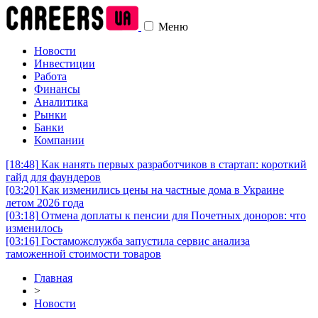
Меню
Новости
Инвестиции
Работа
Финансы
Аналитика
Рынки
Банки
Компании
[18:48]
Как нанять первых разработчиков в стартап: короткий
гайд для фаундеров
[03:20]
Как изменились цены на частные дома в Украине
летом 2026 года
[03:18]
Отмена доплаты к пенсии для Почетных доноров: что
изменилось
[03:16]
Гостаможслужба запустила сервис анализа
таможенной стоимости товаров
Главная
>
Новости