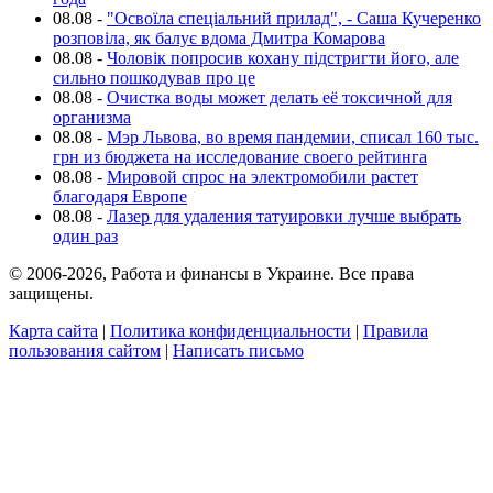
08.08
-
"Освоїла спеціальний прилад", - Саша Кучеренко
розповіла, як балує вдома Дмитра Комарова
08.08
-
Чоловік попросив кохану підстригти його, але
сильно пошкодував про це
08.08
-
Очистка воды может делать её токсичной для
организма
08.08
-
Мэр Львова, во время пандемии, списал 160 тыс.
грн из бюджета на исследование своего рейтинга
08.08
-
Мировой спрос на электромобили растет
благодаря Европе
08.08
-
Лазер для удаления татуировки лучше выбрать
один раз
© 2006-2026, Работа и финансы в Украине. Все права
защищены.
Карта сайта
|
Политика конфиденциальности
|
Правила
пользования сайтом
|
Написать письмо