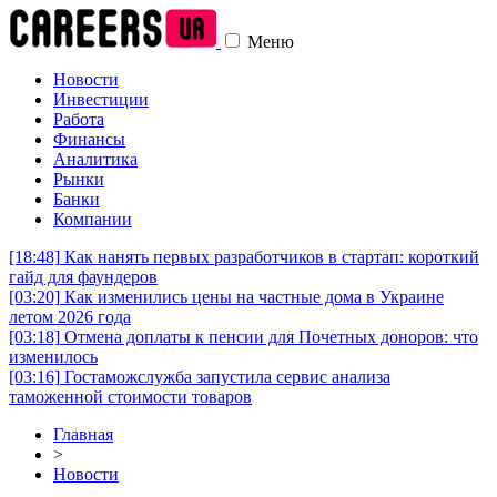
Меню
Новости
Инвестиции
Работа
Финансы
Аналитика
Рынки
Банки
Компании
[18:48]
Как нанять первых разработчиков в стартап: короткий
гайд для фаундеров
[03:20]
Как изменились цены на частные дома в Украине
летом 2026 года
[03:18]
Отмена доплаты к пенсии для Почетных доноров: что
изменилось
[03:16]
Гостаможслужба запустила сервис анализа
таможенной стоимости товаров
Главная
>
Новости