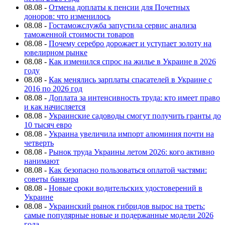
08.08
-
Отмена доплаты к пенсии для Почетных
доноров: что изменилось
08.08
-
Гостаможслужба запустила сервис анализа
таможенной стоимости товаров
08.08
-
Почему серебро дорожает и уступает золоту на
ювелирном рынке
08.08
-
Как изменился спрос на жилье в Украине в 2026
году
08.08
-
Как менялись зарплаты спасателей в Украине с
2016 по 2026 год
08.08
-
Доплата за интенсивность труда: кто имеет право
и как начисляется
08.08
-
Украинские садоводы смогут получить гранты до
10 тысяч евро
08.08
-
Украина увеличила импорт алюминия почти на
четверть
08.08
-
Рынок труда Украины летом 2026: кого активно
нанимают
08.08
-
Как безопасно пользоваться оплатой частями:
советы банкира
08.08
-
Новые сроки водительских удостоверений в
Украине
08.08
-
Украинский рынок гибридов вырос на треть:
самые популярные новые и подержанные модели 2026
года