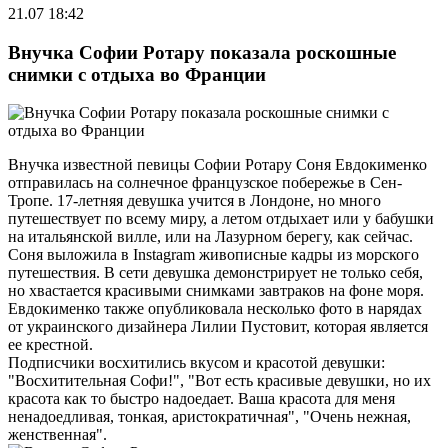
21.07 18:42
Внучка Софии Ротару показала роскошные
снимки с отдыха во Франции
Внучка известной певицы Софии Ротару Соня Евдокименко
отправилась на солнечное французское побережье в Сен-
Тропе. 17-летняя девушка учится в Лондоне, но много
путешествует по всему миру, а летом отдыхает или у бабушки
на итальянской вилле, или на Лазурном берегу, как сейчас.
Соня выложила в Instagram живописные кадры из морского
путешествия. В сети девушка демонстрирует не только себя,
но хвастается красивыми снимками завтраков на фоне моря.
Евдокименко также опубликовала несколько фото в нарядах
от украинского дизайнера Лилии Пустовит, которая является
ее крестной.
Подписчики восхитились вкусом и красотой девушки:
"Восхитительная Софи!", "Вот есть красивые девушки, но их
красота как то быстро надоедает. Ваша красота для меня
ненадоедливая, тонкая, аристократичная", "Очень нежная,
женственная".