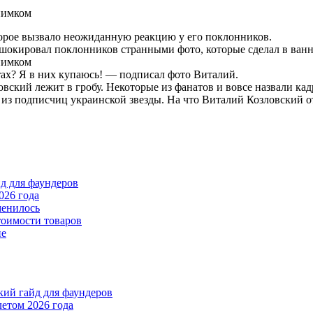
орое вызвало неожиданную реакцию у его поклонников.
окировал поклонников странными фото, которые сделал в ванн
ртах? Я в них купаюсь! — подписал фото Виталий.
ловский лежит в гробу. Некоторые из фанатов и вовсе назвали к
 из подписчиц украинской звезды. На что Виталий Козловский отв
йд для фаундеров
026 года
менилось
тоимости товаров
пе
ткий гайд для фаундеров
летом 2026 года