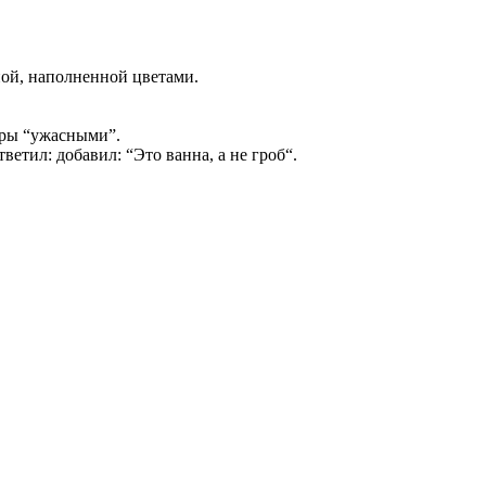
ой, наполненной цветами.
адры “ужасными”.
етил: добавил: “Это ванна, а не гроб“.