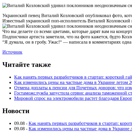
Украинский певец Виталий Козловский опубликовал фото, кот
Известный украинский поп-исполнитель Виталий Козловский ш
Что вы делаете со всеми цветами, которые дарят вам на конце
Подписчики артиста заметили, что на фото кажется, будто Коз
“Я думала, он в гробу. Ужас!“ — написала в комментариях одна
Источник
Читайте также
Как нанять первых разработчиков в стартап: короткий га
Как изменились цены на частные дома в Украине летом 2
Отмена доплаты к пенсии для Почетных доноров: что из
Гостаможслужба запустила сервис анализа таможенной с
Мировой спрос на электромобили растет благодаря Евро
Новости
09.08
-
Как нанять первых разработчиков в стартап: коро
09.08
-
Как изменились цены на частные дома в Украине 