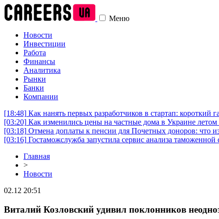
Меню
Новости
Инвестиции
Работа
Финансы
Аналитика
Рынки
Банки
Компании
[18:48]
Как нанять первых разработчиков в стартап: короткий г
[03:20]
Как изменились цены на частные дома в Украине летом 
[03:18]
Отмена доплаты к пенсии для Почетных доноров: что и
[03:16]
Гостаможслужба запустила сервис анализа таможенной 
Главная
>
Новости
02.12 20:51
Виталий Козловский удивил поклонников неодн