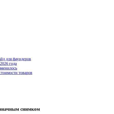
айд для фаундеров
2026 года
зменилось
стоимости товаров
означным снимком