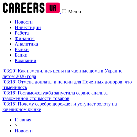
Меню
Новости
Инвестиции
Работа
Финансы
Аналитика
Рынки
Банки
Компании
[03:20]
Как изменились цены на частные дома в Украине
летом 2026 года
[03:18]
Отмена доплаты к пенсии для Почетных доноров: что
изменилось
[03:16]
Гостаможслужба запустила сервис анализа
таможенной стоимости товаров
[03:15]
Почему серебро дорожает и уступает золоту на
ювелирном рынке
Главная
>
Новости