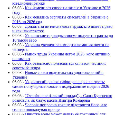
ювелирном рынке
06.08
-
Как изменился спрос на жилье в Украине в 2026
году
06.08
-
Как менялись зарплаты спасателей в Украине с
2016 по 2026 год
06.08
-
Доплата за интенсивность труда: кто имеет право
и как начисляется
06.08
-
Украинские садоводы смогут получить гранты до
10 тысяч евро
06.08
-
Украина увеличила импорт алюминия почти на
четверть
06.08
-
Рынок труда Украины летом 2026: кого активно
нанимают
06.08
-
Как безопасно пользоваться оплатой частями:
советы банкира
06.08
-
Новые сроки водительских удостоверений в
Украине
06.08
-
Украинский рынок гибридов вырос на треть:
самые популярные новые и подержанные модели 2026
года
06.08
-
"Освоїла спеціальний прилад", - Саша Кучеренко
розповіла, як балує вдома Дмитра Комарова
06.08
-
Чоловік попросив кохану підстригти його, але
сильно пошкодував про це
06.08
-
Очистка воды может делать её токсичной для