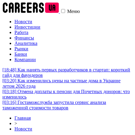
Меню
Новости
Инвестиции
Работа
Финансы
Аналитика
Рынки
Банки
Компании
[18:48]
Как нанять первых разработчиков в стартап: короткий
гайд для фаундеров
[03:20]
Как изменились цены на частные дома в Украине
летом 2026 года
[03:18]
Отмена доплаты к пенсии для Почетных доноров: что
изменилось
[03:16]
Гостаможслужба запустила сервис анализа
таможенной стоимости товаров
Главная
>
Новости