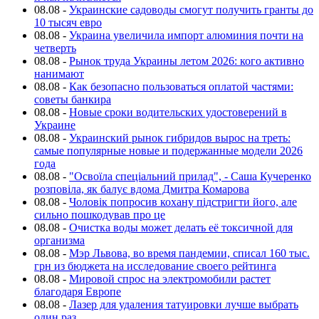
08.08
-
Украинские садоводы смогут получить гранты до
10 тысяч евро
08.08
-
Украина увеличила импорт алюминия почти на
четверть
08.08
-
Рынок труда Украины летом 2026: кого активно
нанимают
08.08
-
Как безопасно пользоваться оплатой частями:
советы банкира
08.08
-
Новые сроки водительских удостоверений в
Украине
08.08
-
Украинский рынок гибридов вырос на треть:
самые популярные новые и подержанные модели 2026
года
08.08
-
"Освоїла спеціальний прилад", - Саша Кучеренко
розповіла, як балує вдома Дмитра Комарова
08.08
-
Чоловік попросив кохану підстригти його, але
сильно пошкодував про це
08.08
-
Очистка воды может делать её токсичной для
организма
08.08
-
Мэр Львова, во время пандемии, списал 160 тыс.
грн из бюджета на исследование своего рейтинга
08.08
-
Мировой спрос на электромобили растет
благодаря Европе
08.08
-
Лазер для удаления татуировки лучше выбрать
один раз