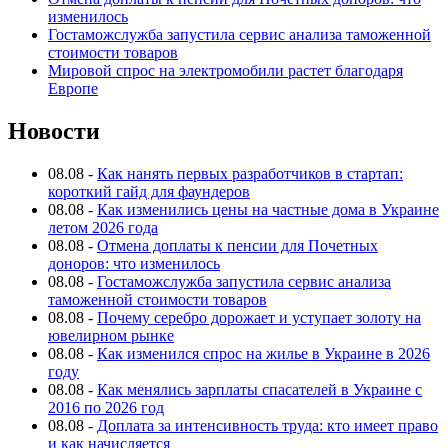
изменилось
Гостаможслужба запустила сервис анализа таможенной
стоимости товаров
Мировой спрос на электромобили растет благодаря
Европе
Новости
08.08
-
Как нанять первых разработчиков в стартап:
короткий гайд для фаундеров
08.08
-
Как изменились цены на частные дома в Украине
летом 2026 года
08.08
-
Отмена доплаты к пенсии для Почетных
доноров: что изменилось
08.08
-
Гостаможслужба запустила сервис анализа
таможенной стоимости товаров
08.08
-
Почему серебро дорожает и уступает золоту на
ювелирном рынке
08.08
-
Как изменился спрос на жилье в Украине в 2026
году
08.08
-
Как менялись зарплаты спасателей в Украине с
2016 по 2026 год
08.08
-
Доплата за интенсивность труда: кто имеет право
и как начисляется