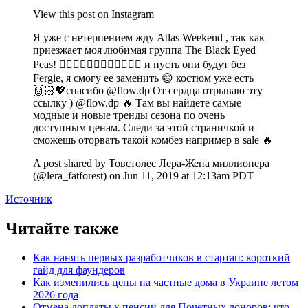
View this post on Instagram
Я уже с нетерпением жду Atlas Weekend , так как
приезжает моя любимая группа The Black Eyed
Peas! 🙆🏻‍♀️🙆🏻‍♀️🙆🏻‍♀️🙆🏻‍♀️ и пусть они будут без
Fergie, я смогу ее заменить 😄 костюм уже есть
🙌🏻💖спасибо @flow.dp От сердца отрываю эту
ссылку ) @flow.dp 🔥 Там вы найдёте самые
модные и новые тренды сезона по очень
доступным ценам. Следи за этой страничкой и
сможешь оторвать такой комбез например в sale 🔥
A post shared by Товстолес Лера-Жена миллионера
(@lera_fatforest) on
Jun 11, 2019 at 12:13am PDT
Источник
Читайте также
Как нанять первых разработчиков в стартап: короткий
гайд для фаундеров
Как изменились цены на частные дома в Украине летом
2026 года
Отмена доплаты к пенсии для Почетных доноров: что