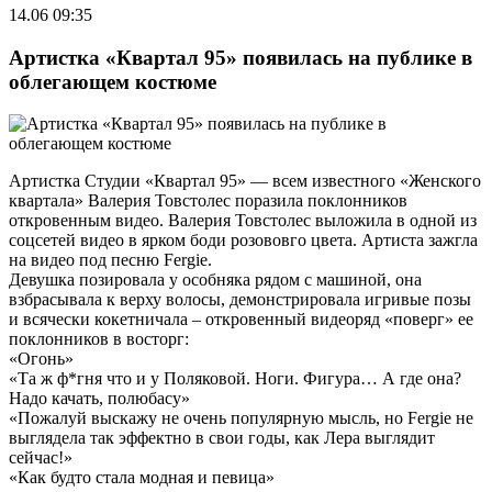
14.06 09:35
Артистка «Квартал 95» появилась на публике в
облегающем костюме
Артистка Студии «Квартал 95» — всем известного «Женского
квартала» Валерия Товстолес поразила поклонников
откровенным видео. Валерия Товстолес выложила в одной из
соцсетей видео в ярком боди розововго цвета. Артиста зажгла
на видео под песню Fergie.
Девушка позировала у особняка рядом с машиной, она
взбрасывала к верху волосы, демонстрировала игривые позы
и всячески кокетничала – откровенный видеоряд «поверг» ее
поклонников в восторг:
«Огонь»
«Та ж ф*гня что и у Поляковой. Ноги. Фигура… А где она?
Надо качать, полюбасу»
«Пожалуй выскажу не очень популярную мысль, но Fergie не
выглядела так эффектно в свои годы, как Лера выглядит
сейчас!»
«Как будто стала модная и певица»