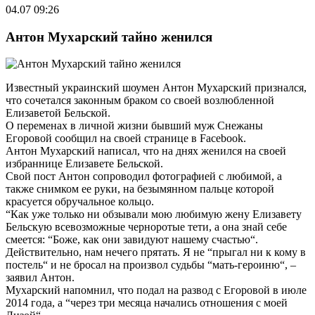
04.07 09:26
Антон Мухарский тайно женился
Известный украинский шоумен Антон Мухарский признался,
что сочетался законным браком со своей возлюбленной
Елизаветой Бельской.
О переменах в личной жизни бывший муж Снежаны
Егоровой сообщил на своей странице в Facebook.
Антон Мухарский написал, что на днях женился на своей
избраннице Елизавете Бельской.
Свой пост Антон сопроводил фотографией с любимой, а
также снимком ее руки, на безымянном пальце которой
красуется обручальное кольцо.
“Как уже только ни обзывали мою любимую жену Елизавету
Бельскую всевозможные черноротые тети, а она знай себе
смеется: “Боже, как они завидуют нашему счастью“.
Действительно, нам нечего прятать. Я не “прыгал ни к кому в
постель“ и не бросал на произвол судьбы “мать-героиню“, –
заявил Антон.
Мухарский напомнил, что подал на развод с Егоровой в июле
2014 года, а “через три месяца начались отношения с моей