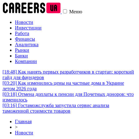
Меню
Новости
Инвестиции
Работа
Финансы
Аналитика
Рынки
Банки
Компании
[18:48]
Как нанять первых разработчиков в стартап: короткий
гайд для фаундеров
[03:20]
Как изменились цены на частные дома в Украине
летом 2026 года
[03:18]
Отмена доплаты к пенсии для Почетных доноров: что
изменилось
[03:16]
Гостаможслужба запустила сервис анализа
таможенной стоимости товаров
Главная
>
Новости