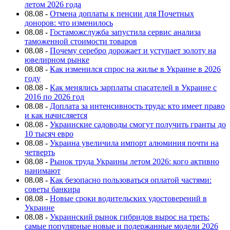
летом 2026 года
08.08
-
Отмена доплаты к пенсии для Почетных
доноров: что изменилось
08.08
-
Гостаможслужба запустила сервис анализа
таможенной стоимости товаров
08.08
-
Почему серебро дорожает и уступает золоту на
ювелирном рынке
08.08
-
Как изменился спрос на жилье в Украине в 2026
году
08.08
-
Как менялись зарплаты спасателей в Украине с
2016 по 2026 год
08.08
-
Доплата за интенсивность труда: кто имеет право
и как начисляется
08.08
-
Украинские садоводы смогут получить гранты до
10 тысяч евро
08.08
-
Украина увеличила импорт алюминия почти на
четверть
08.08
-
Рынок труда Украины летом 2026: кого активно
нанимают
08.08
-
Как безопасно пользоваться оплатой частями:
советы банкира
08.08
-
Новые сроки водительских удостоверений в
Украине
08.08
-
Украинский рынок гибридов вырос на треть:
самые популярные новые и подержанные модели 2026