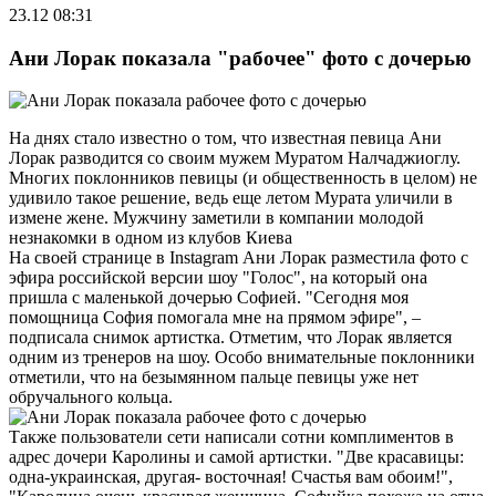
23.12 08:31
Ани Лорак показала "рабочее" фото с дочерью
На днях стало известно о том, что известная певица Ани
Лорак разводится со своим мужем Муратом Налчаджиоглу.
Многих поклонников певицы (и общественность в целом) не
удивило такое решение, ведь еще летом Мурата уличили в
измене жене. Мужчину заметили в компании молодой
незнакомки в одном из клубов Киева
На своей странице в Instagram Ани Лорак разместила фото с
эфира российской версии шоу "Голос", на который она
пришла с маленькой дочерью Софией. "Сегодня моя
помощница София помогала мне на прямом эфире", –
подписала снимок артистка. Отметим, что Лорак является
одним из тренеров на шоу. Особо внимательные поклонники
отметили, что на безымянном пальце певицы уже нет
обручального кольца.
Также пользователи сети написали сотни комплиментов в
адрес дочери Каролины и самой артистки. "Две красавицы:
одна-украинская, другая- восточная! Счастья вам обоим!",