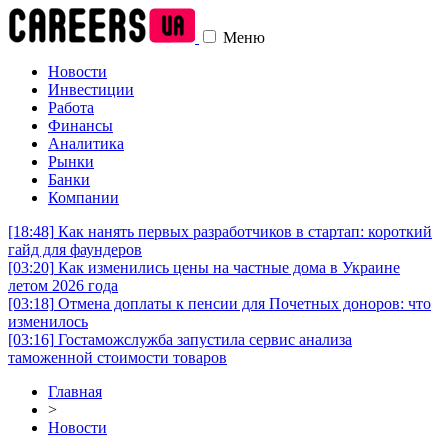
Меню
Новости
Инвестиции
Работа
Финансы
Аналитика
Рынки
Банки
Компании
[18:48]
Как нанять первых разработчиков в стартап: короткий
гайд для фаундеров
[03:20]
Как изменились цены на частные дома в Украине
летом 2026 года
[03:18]
Отмена доплаты к пенсии для Почетных доноров: что
изменилось
[03:16]
Гостаможслужба запустила сервис анализа
таможенной стоимости товаров
Главная
>
Новости