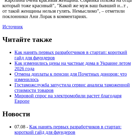
"Каролина очень красивая женщина. Софийка похожа на отца
который тоже красивый", "Какой же муж ваш бывший и...т ,
от такой женщины нельзя гулять. Немыслимо", – отметили
поклонники Ани Лорак в комментариях.
Источник
Читайте также
Как нанять первых разработчиков в стартап: короткий
гайд для фаундеров
Как изменились цены на частные дома в Украине летом
2026 года
Отмена доплаты к пенсии для Почетных доноров: что
изменилось
Гостаможслужба запустила сервис анализа таможенной
стоимости товаров
Мировой спрос на электромобили растет благодаря
Европе
Новости
07.08
-
Как нанять первых разработчиков в стартап:
короткий гайд для фаундеров