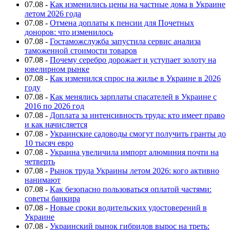
07.08
-
Как изменились цены на частные дома в Украине
летом 2026 года
07.08
-
Отмена доплаты к пенсии для Почетных
доноров: что изменилось
07.08
-
Гостаможслужба запустила сервис анализа
таможенной стоимости товаров
07.08
-
Почему серебро дорожает и уступает золоту на
ювелирном рынке
07.08
-
Как изменился спрос на жилье в Украине в 2026
году
07.08
-
Как менялись зарплаты спасателей в Украине с
2016 по 2026 год
07.08
-
Доплата за интенсивность труда: кто имеет право
и как начисляется
07.08
-
Украинские садоводы смогут получить гранты до
10 тысяч евро
07.08
-
Украина увеличила импорт алюминия почти на
четверть
07.08
-
Рынок труда Украины летом 2026: кого активно
нанимают
07.08
-
Как безопасно пользоваться оплатой частями:
советы банкира
07.08
-
Новые сроки водительских удостоверений в
Украине
07.08
-
Украинский рынок гибридов вырос на треть: