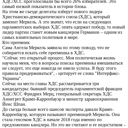
ХДС/ХСС проголосовали бы всего 26% избирателей. Это
самый низкий показатель в истории блока.
На этом же съезде делегаты изберут нового лидера
Христианско-демократического союза (ХДС), который
заменит Меркель. А это значит, что если на следующих
парламентских выборах ХДС опять одержит победу, то новый
лидер партии станет новым канцлером Германии – одним из
самых влиятельных политиков в мире.
Кто преемник
Сама Ангела Меркель заявила по этому поводу, что не
собирается искать себе преемника в ХДС.
"Сейчас это открытый процесс. Моя политическая жизнь
научила меня, что в вопросы поиска преемника вмешиваться
не следует, это еще никогда не имело успеха. Я буду этого
правила придерживаться", - цитирует ее слова "Интерфакс-
Украина".
Сейчас на место главы ХДС рассматривается три
кандидатуры: бывший председатель парламентской фракции
ХДС/ХСС Фридрих Мерц, генеральный секретарь ХДС
Аннегрет Крамп-Карренбауэр и министр здравоохранения
Йенс Шпан.
До съезда больше всего шансов эксперты давали Крамп-
Карренбауэр, которую называют преемницей Меркель. Она
стала генсеком ХДС в начале 2018 года именно по
предложению канцлера. Но это же считают и ее недостатком –