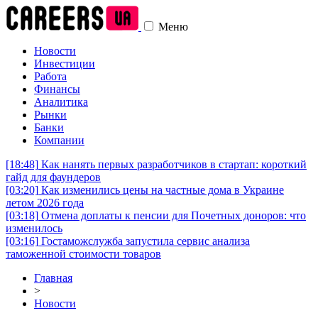
Меню
Новости
Инвестиции
Работа
Финансы
Аналитика
Рынки
Банки
Компании
[18:48]
Как нанять первых разработчиков в стартап: короткий
гайд для фаундеров
[03:20]
Как изменились цены на частные дома в Украине
летом 2026 года
[03:18]
Отмена доплаты к пенсии для Почетных доноров: что
изменилось
[03:16]
Гостаможслужба запустила сервис анализа
таможенной стоимости товаров
Главная
>
Новости