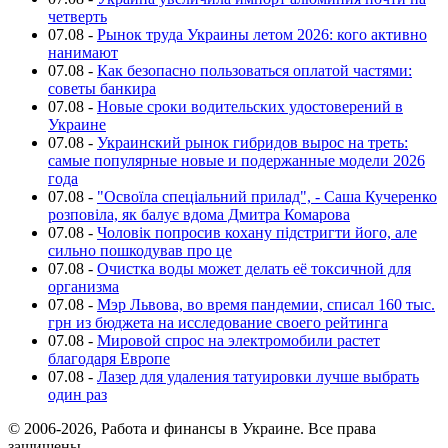
четверть
07.08
-
Рынок труда Украины летом 2026: кого активно
нанимают
07.08
-
Как безопасно пользоваться оплатой частями:
советы банкира
07.08
-
Новые сроки водительских удостоверений в
Украине
07.08
-
Украинский рынок гибридов вырос на треть:
самые популярные новые и подержанные модели 2026
года
07.08
-
"Освоїла спеціальний прилад", - Саша Кучеренко
розповіла, як балує вдома Дмитра Комарова
07.08
-
Чоловік попросив кохану підстригти його, але
сильно пошкодував про це
07.08
-
Очистка воды может делать её токсичной для
организма
07.08
-
Мэр Львова, во время пандемии, списал 160 тыс.
грн из бюджета на исследование своего рейтинга
07.08
-
Мировой спрос на электромобили растет
благодаря Европе
07.08
-
Лазер для удаления татуировки лучше выбрать
один раз
© 2006-2026, Работа и финансы в Украине. Все права
защищены.