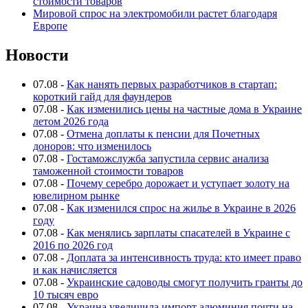
стоимости товаров
Мировой спрос на электромобили растет благодаря
Европе
Новости
07.08
-
Как нанять первых разработчиков в стартап:
короткий гайд для фаундеров
07.08
-
Как изменились цены на частные дома в Украине
летом 2026 года
07.08
-
Отмена доплаты к пенсии для Почетных
доноров: что изменилось
07.08
-
Гостаможслужба запустила сервис анализа
таможенной стоимости товаров
07.08
-
Почему серебро дорожает и уступает золоту на
ювелирном рынке
07.08
-
Как изменился спрос на жилье в Украине в 2026
году
07.08
-
Как менялись зарплаты спасателей в Украине с
2016 по 2026 год
07.08
-
Доплата за интенсивность труда: кто имеет право
и как начисляется
07.08
-
Украинские садоводы смогут получить гранты до
10 тысяч евро
07.08
-
Украина увеличила импорт алюминия почти на