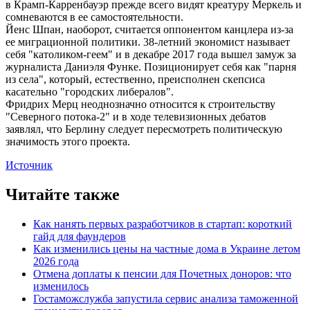
в Крамп-Карренбауэр прежде всего видят креатуру Меркель и
сомневаются в ее самостоятельности.
Йенс Шпан, наоборот, считается оппонентом канцлера из-за
ее миграционной политики. 38-летний экономист называет
себя "католиком-геем" и в декабре 2017 года вышел замуж за
журналиста Даниэля Функе. Позиционирует себя как "парня
из села", который, естественно, преисполнен скепсиса
касательно "городских либералов".
Фридрих Мерц неоднозначно относится к строительству
"Северного потока-2" и в ходе телевизионных дебатов
заявлял, что Берлину следует пересмотреть политическую
значимость этого проекта.
Источник
Читайте также
Как нанять первых разработчиков в стартап: короткий
гайд для фаундеров
Как изменились цены на частные дома в Украине летом
2026 года
Отмена доплаты к пенсии для Почетных доноров: что
изменилось
Гостаможслужба запустила сервис анализа таможенной