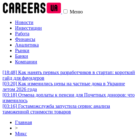
Меню
Новости
Инвестиции
Работа
Финансы
Аналитика
Рынки
Банки
Компании
[18:48]
Как нанять первых разработчиков в стартап: короткий
гайд для фаундеров
[03:20]
Как изменились цены на частные дома в Украине
летом 2026 года
[03:18]
Отмена доплаты к пенсии для Почетных доноров: что
изменилось
[03:16]
Гостаможслужба запустила сервис анализа
таможенной стоимости товаров
Главная
>
Микс