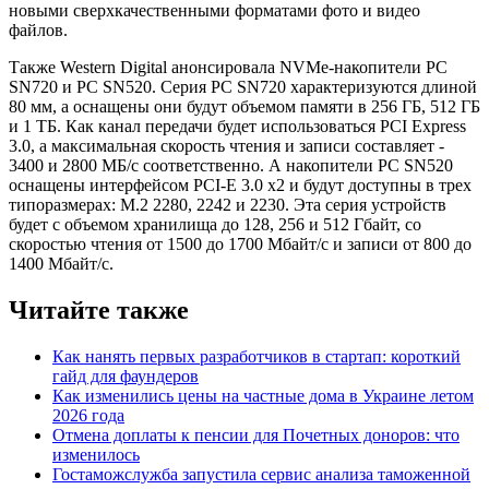
новыми сверхкачественными форматами фото и видео
файлов.
Также Western Digital анонсировала NVMe-накопители PC
SN720 и PC SN520. Серия PC SN720 характеризуются длиной
80 мм, а оснащены они будут объемом памяти в 256 ГБ, 512 ГБ
и 1 ТБ. Как канал передачи будет использоваться PCI Express
3.0, а максимальная скорость чтения и записи составляет -
3400 и 2800 МБ/с соответственно. А накопители PC SN520
оснащены интерфейсом PCI-E 3.0 x2 и будут доступны в трех
типоразмерах: M.2 2280, 2242 и 2230. Эта серия устройств
будет с объемом хранилища до 128, 256 и 512 Гбайт, со
скоростью чтения от 1500 до 1700 Мбайт/с и записи от 800 до
1400 Мбайт/с.
Читайте также
Как нанять первых разработчиков в стартап: короткий
гайд для фаундеров
Как изменились цены на частные дома в Украине летом
2026 года
Отмена доплаты к пенсии для Почетных доноров: что
изменилось
Гостаможслужба запустила сервис анализа таможенной