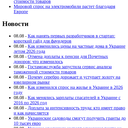
стоимости товаров
Мировой спрос на электромобили растет благодаря
Европе
Новости
08.08
-
Как нанять первых разработчиков в стартап:
короткий гайд для фаундеров
08.08
-
Как изменились цены на частные дома в Украине
летом 2026 года
08.08
-
Отмена доплаты к пенсии для Почетных
доноров: что изменилось
08.08
-
Гостаможслужба запустила сервис анализа
таможенной стоимости товаров
08.08
-
Почему серебро дорожает и уступает золоту на
ювелирном рынке
08.08
-
Как изменился спрос на жилье в Украине в 2026
году
08.08
-
Как менялись зарплаты спасателей в Украине с
2016 по 2026 год
08.08
-
Доплата за интенсивность труда: кто имеет право
и как начисляется
08.08
-
Украинские садоводы смогут получить гранты до
10 тысяч евро