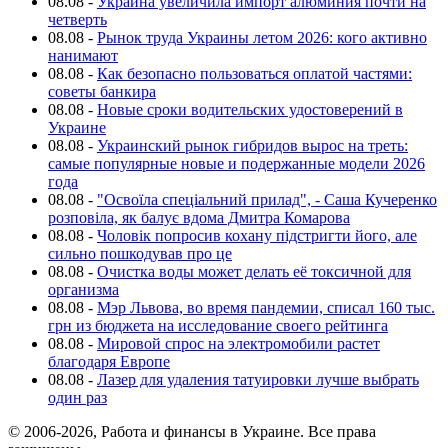
08.08
-
Украина увеличила импорт алюминия почти на
четверть
08.08
-
Рынок труда Украины летом 2026: кого активно
нанимают
08.08
-
Как безопасно пользоваться оплатой частями:
советы банкира
08.08
-
Новые сроки водительских удостоверений в
Украине
08.08
-
Украинский рынок гибридов вырос на треть:
самые популярные новые и подержанные модели 2026
года
08.08
-
"Освоїла спеціальний прилад", - Саша Кучеренко
розповіла, як балує вдома Дмитра Комарова
08.08
-
Чоловік попросив кохану підстригти його, але
сильно пошкодував про це
08.08
-
Очистка воды может делать её токсичной для
организма
08.08
-
Мэр Львова, во время пандемии, списал 160 тыс.
грн из бюджета на исследование своего рейтинга
08.08
-
Мировой спрос на электромобили растет
благодаря Европе
08.08
-
Лазер для удаления татуировки лучше выбрать
один раз
© 2006-2026, Работа и финансы в Украине. Все права