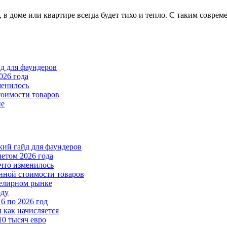
, в доме или квартире всегда будет тихо и тепло. С таким совр
йд для фаундеров
026 года
менилось
тоимости товаров
пе
ткий гайд для фаундеров
летом 2026 года
что изменилось
нной стоимости товаров
велирном рынке
оду
6 по 2026 год
и как начисляется
10 тысяч евро