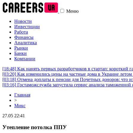
Меню
Новости
Инвестиции
Работа
Финансы
Аналитика
Рынки
Банки
Компании
[18:48]
Как нанять первых разработчиков в стартап: короткий г
[03:20]
Как изменились цены на частные дома в Украине летом 
[03:18]
Отмена доплаты к пенсии для Почетных доноров: что и
[03:16]
Гостаможслужба запустила сервис анализа таможенной 
Главная
>
Микс
27.05 22:41
Утепление потолка ППУ