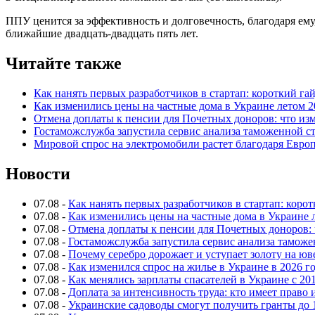
ППУ ценится за эффективность и долговечность, благодаря ему
ближайшие двадцать-двадцать пять лет.
Читайте также
Как нанять первых разработчиков в стартап: короткий га
Как изменились цены на частные дома в Украине летом 2
Отмена доплаты к пенсии для Почетных доноров: что из
Гостаможслужба запустила сервис анализа таможенной с
Мировой спрос на электромобили растет благодаря Евро
Новости
07.08
-
Как нанять первых разработчиков в стартап: коро
07.08
-
Как изменились цены на частные дома в Украине 
07.08
-
Отмена доплаты к пенсии для Почетных доноров: 
07.08
-
Гостаможслужба запустила сервис анализа таможе
07.08
-
Почему серебро дорожает и уступает золоту на ю
07.08
-
Как изменился спрос на жилье в Украине в 2026 г
07.08
-
Как менялись зарплаты спасателей в Украине с 201
07.08
-
Доплата за интенсивность труда: кто имеет право 
07.08
-
Украинские садоводы смогут получить гранты до 