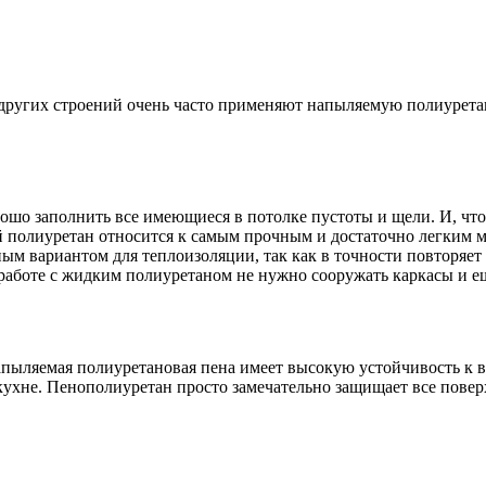
 других строений очень часто применяют напыляемую полиурет
рошо заполнить все имеющиеся в потолке пустоты и щели. И, чт
полиуретан относится к самым прочным и достаточно легким ма
ым вариантом для теплоизоляции, так как в точности повторяет
работе с жидким полиуретаном не нужно сооружать каркасы и е
ыляемая полиуретановая пена имеет высокую устойчивость к вл
а кухне. Пенополиуретан просто замечательно защищает все пове