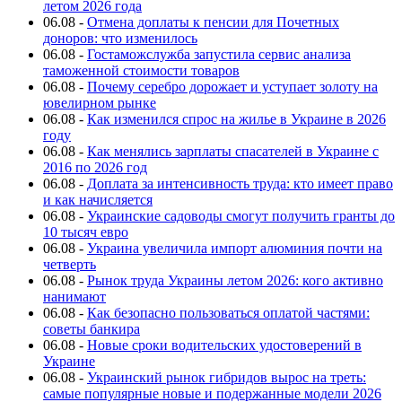
летом 2026 года
06.08
-
Отмена доплаты к пенсии для Почетных
доноров: что изменилось
06.08
-
Гостаможслужба запустила сервис анализа
таможенной стоимости товаров
06.08
-
Почему серебро дорожает и уступает золоту на
ювелирном рынке
06.08
-
Как изменился спрос на жилье в Украине в 2026
году
06.08
-
Как менялись зарплаты спасателей в Украине с
2016 по 2026 год
06.08
-
Доплата за интенсивность труда: кто имеет право
и как начисляется
06.08
-
Украинские садоводы смогут получить гранты до
10 тысяч евро
06.08
-
Украина увеличила импорт алюминия почти на
четверть
06.08
-
Рынок труда Украины летом 2026: кого активно
нанимают
06.08
-
Как безопасно пользоваться оплатой частями:
советы банкира
06.08
-
Новые сроки водительских удостоверений в
Украине
06.08
-
Украинский рынок гибридов вырос на треть:
самые популярные новые и подержанные модели 2026