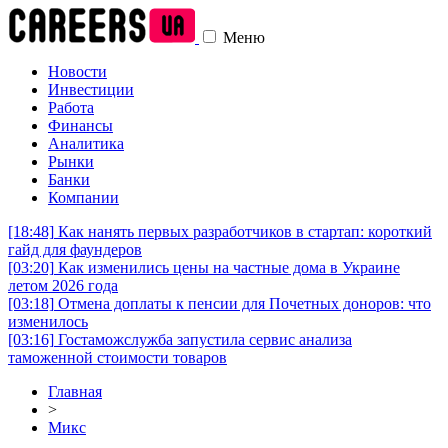
Меню
Новости
Инвестиции
Работа
Финансы
Аналитика
Рынки
Банки
Компании
[18:48]
Как нанять первых разработчиков в стартап: короткий
гайд для фаундеров
[03:20]
Как изменились цены на частные дома в Украине
летом 2026 года
[03:18]
Отмена доплаты к пенсии для Почетных доноров: что
изменилось
[03:16]
Гостаможслужба запустила сервис анализа
таможенной стоимости товаров
Главная
>
Микс