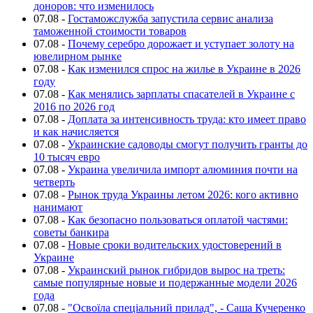
доноров: что изменилось
07.08
-
Гостаможслужба запустила сервис анализа
таможенной стоимости товаров
07.08
-
Почему серебро дорожает и уступает золоту на
ювелирном рынке
07.08
-
Как изменился спрос на жилье в Украине в 2026
году
07.08
-
Как менялись зарплаты спасателей в Украине с
2016 по 2026 год
07.08
-
Доплата за интенсивность труда: кто имеет право
и как начисляется
07.08
-
Украинские садоводы смогут получить гранты до
10 тысяч евро
07.08
-
Украина увеличила импорт алюминия почти на
четверть
07.08
-
Рынок труда Украины летом 2026: кого активно
нанимают
07.08
-
Как безопасно пользоваться оплатой частями:
советы банкира
07.08
-
Новые сроки водительских удостоверений в
Украине
07.08
-
Украинский рынок гибридов вырос на треть:
самые популярные новые и подержанные модели 2026
года
07.08
-
"Освоїла спеціальний прилад", - Саша Кучеренко