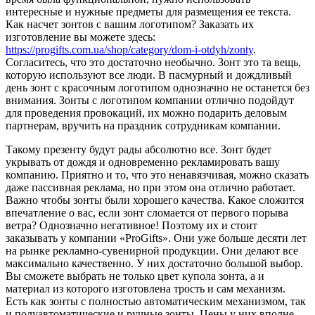
интересные и нужные предметы для размещения ее текста.
Как насчет зонтов с вашим логотипом? Заказать их
изготовление вы можете здесь:
https://progifts.com.ua/shop/category/dom-i-otdyh/zonty
.
Согласитесь, что это достаточно необычно. Зонт это та вещь,
которую используют все люди. В пасмурный и дождливый
день зонт с красочным логотипом однозначно не останется без
внимания. Зонты с логотипом компании отлично подойдут
для проведения провокаций, их можно подарить деловым
партнерам, вручить на праздник сотрудникам компании.
Такому презенту будут рады абсолютно все. Зонт будет
укрывать от дождя и одновременно рекламировать вашу
компанию. Приятно и то, что это ненавязчивая, можно сказать
даже пассивная реклама, но при этом она отлично работает.
Важно чтобы зонты были хорошего качества. Какое сложится
впечатление о вас, если зонт сломается от первого порыва
ветра? Однозначно негативное! Поэтому их и стоит
заказывать у компании «ProGifts». Они уже больше десяти лет
на рынке рекламно-сувенирной продукции. Они делают все
максимально качественно. У них достаточно большой выбор.
Вы сможете выбрать не только цвет купола зонта, а и
материал из которого изготовлена трость и сам механизм.
Есть как зонты с полностью автоматическим механизмом, так
и полуавтоматические и ручные зонты. Цены у них вполне