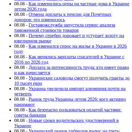
08.08
-
Как изменились цены на частные дома в Украине
летом 2026 года
08.08
-
Отмена доплаты к пенсии для Почетных
доноров: что изменилось
08.08
-
Гостаможслужба запустила сервис анализа
таможенной стоимости товаров
08.08
-
Почему серебро дорожает и уступает золоту на
ювелирном рынке
08.08
-
Как изменился спрос на жилье в Украине в 2026
году
08.08
-
Как менялись зарплаты спасателей в Украине с
2016 по 2026 год
08.08
-
Доплата за интенсивность труда: кто имеет право
и как начисляется
08.08
-
Украинские садоводы смогут получить гранты до
10 тысяч евро
08.08
-
Украина увеличила импорт алюминия почти на
четверть
08.08
-
Рынок труда Украины летом 2026: кого активно
нанимают
08.08
-
Как безопасно пользоваться оплатой частями:
советы банкира
08.08
-
Новые сроки водительских удостоверений в
Украине
08.08
-
Украинский рынок гибридов вырос на треть: