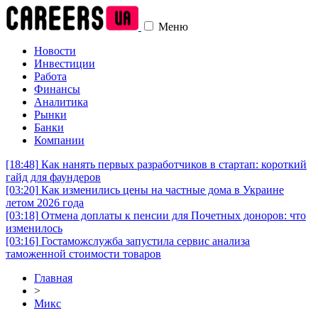
Меню
Новости
Инвестиции
Работа
Финансы
Аналитика
Рынки
Банки
Компании
[18:48]
Как нанять первых разработчиков в стартап: короткий
гайд для фаундеров
[03:20]
Как изменились цены на частные дома в Украине
летом 2026 года
[03:18]
Отмена доплаты к пенсии для Почетных доноров: что
изменилось
[03:16]
Гостаможслужба запустила сервис анализа
таможенной стоимости товаров
Главная
>
Микс