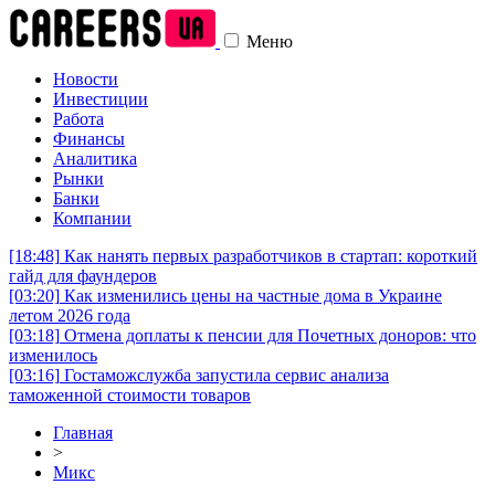
Меню
Новости
Инвестиции
Работа
Финансы
Аналитика
Рынки
Банки
Компании
[18:48]
Как нанять первых разработчиков в стартап: короткий
гайд для фаундеров
[03:20]
Как изменились цены на частные дома в Украине
летом 2026 года
[03:18]
Отмена доплаты к пенсии для Почетных доноров: что
изменилось
[03:16]
Гостаможслужба запустила сервис анализа
таможенной стоимости товаров
Главная
>
Микс