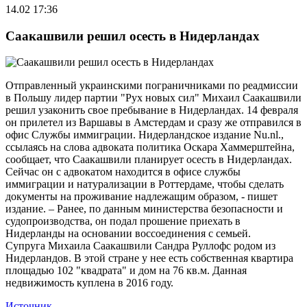
14.02 17:36
Саакашвили решил осесть в Нидерландах
Отправленный украинскими пограничниками по реадмиссии
в Польшу лидер партии "Рух новых сил" Михаил Саакашвили
решил узаконить свое пребывание в Нидерландах. 14 февраля
он прилетел из Варшавы в Амстердам и сразу же отправился в
офис Службы иммиграции. Нидерландское издание Nu.nl.,
ссылаясь на слова адвоката политика Оскара Хаммерштейна,
сообщает, что Саакашвили планирует осесть в Нидерландах.
Сейчас он с адвокатом находится в офисе службы
иммиграции и натурализации в Роттердаме, чтобы сделать
документы на проживание надлежащим образом, - пишет
издание. – Ранее, по данным министерства безопасности и
судопроизводства, он подал прошение приехать в
Нидерланды на основании воссоединения с семьей.
Супруга Михаила Саакашвили Сандра Руллофс родом из
Нидерландов. В этой стране у нее есть собственная квартира
площадью 102 "квадрата" и дом на 76 кв.м. Данная
недвижимость куплена в 2016 году.
Источник