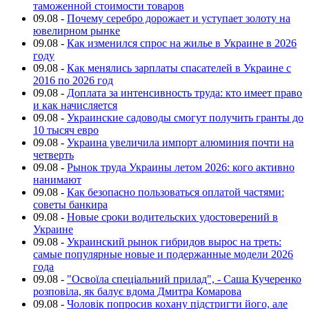
таможенной стоимости товаров
09.08
-
Почему серебро дорожает и уступает золоту на
ювелирном рынке
09.08
-
Как изменился спрос на жилье в Украине в 2026
году
09.08
-
Как менялись зарплаты спасателей в Украине с
2016 по 2026 год
09.08
-
Доплата за интенсивность труда: кто имеет право
и как начисляется
09.08
-
Украинские садоводы смогут получить гранты до
10 тысяч евро
09.08
-
Украина увеличила импорт алюминия почти на
четверть
09.08
-
Рынок труда Украины летом 2026: кого активно
нанимают
09.08
-
Как безопасно пользоваться оплатой частями:
советы банкира
09.08
-
Новые сроки водительских удостоверений в
Украине
09.08
-
Украинский рынок гибридов вырос на треть:
самые популярные новые и подержанные модели 2026
года
09.08
-
"Освоїла спеціальний прилад", - Саша Кучеренко
розповіла, як балує вдома Дмитра Комарова
09.08
-
Чоловік попросив кохану підстригти його, але