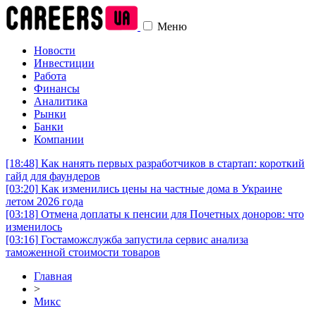
Меню
Новости
Инвестиции
Работа
Финансы
Аналитика
Рынки
Банки
Компании
[18:48]
Как нанять первых разработчиков в стартап: короткий
гайд для фаундеров
[03:20]
Как изменились цены на частные дома в Украине
летом 2026 года
[03:18]
Отмена доплаты к пенсии для Почетных доноров: что
изменилось
[03:16]
Гостаможслужба запустила сервис анализа
таможенной стоимости товаров
Главная
>
Микс