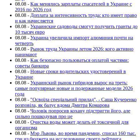
08.08
-
Как менялись зарплаты спасателей в Украине с
2016 по 2026 год
08.08
-
Доплата за интенсивность труда: кто имеет право
и как начисляется
08.08
-
Украинские садоводы смогут получить гранты до
10 тысяч евро
08.08
-
Украина увеличила импорт алюминия почти на
четверть
08.08
-
Рынок труда Украины летом 2026: кого активно
нанимают
08.08
-
Как безопасно пользоваться оплатой частями:
советы банкира
08.08
-
Новые сроки водительских удостоверений в
Украине
08.08
-
Украинский рынок гибридов вырос на треть:
самые популярные новые и подержанные модели 2026
года
08.08
-
"Освоїла спеціальний прилад", - Саша Кучеренко
розповіла, як балує вдома Дмитра Комарова
08.08
-
Чоловік попросив кохану підстригти його, але
сильно пошкодував про це
08.08
-
Очистка воды может делать её токсичной для
организма
08.08
-
Мэр Львова, во время пандемии, списал 160 тыс.
грн из бюджета на исследование своего рейтинга