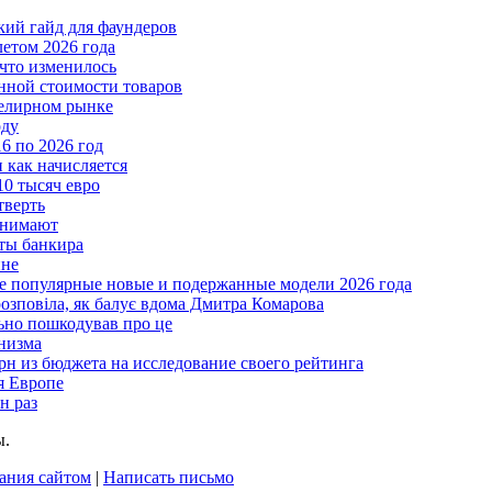
ткий гайд для фаундеров
летом 2026 года
что изменилось
нной стоимости товаров
велирном рынке
оду
6 по 2026 год
и как начисляется
10 тысяч евро
тверть
анимают
еты банкира
ине
ые популярные новые и подержанные модели 2026 года
розповіла, як балує вдома Дмитра Комарова
льно пошкодував про це
анизма
грн из бюджета на исследование своего рейтинга
я Европе
н раз
ы.
ания сайтом
|
Написать письмо