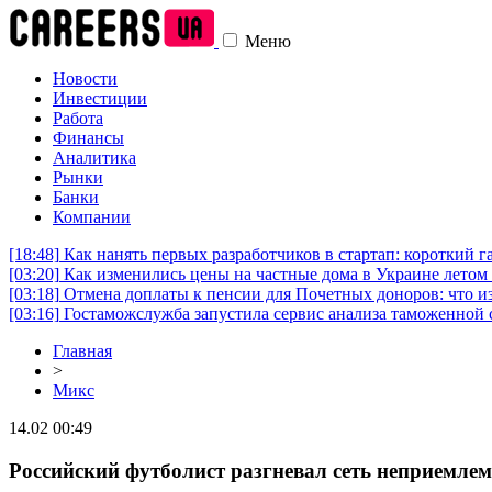
Меню
Новости
Инвестиции
Работа
Финансы
Аналитика
Рынки
Банки
Компании
[18:48]
Как нанять первых разработчиков в стартап: короткий г
[03:20]
Как изменились цены на частные дома в Украине летом 
[03:18]
Отмена доплаты к пенсии для Почетных доноров: что и
[03:16]
Гостаможслужба запустила сервис анализа таможенной 
Главная
>
Микс
14.02 00:49
Российский футболист разгневал сеть неприемле