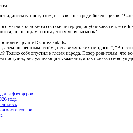
ся идиотским поступком, вызвав гнев среди болельщиков. 19-л
го матча в основном составе питерцев, опубликовал видео в Insta
ются, но не отдам, потому что у меня насморк",
стили в группе Richrussiankids.
 далеко не честным путём , ненавижу таких пиндосов"; "Вот эт
 Только себя опустил в глазах народа. Позор родителям, что в
 бы поступок, заслуживающий уважения, а так показал свою ущер
йд для фаундеров
026 года
менилось
тоимости товаров
пе