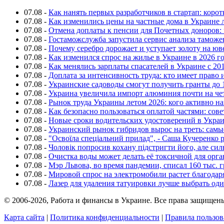
07.08
-
Как нанять первых разработчиков в стартап: коро
07.08
-
Как изменились цены на частные дома в Украине 
07.08
-
Отмена доплаты к пенсии для Почетных доноров: 
07.08
-
Гостаможслужба запустила сервис анализа таможе
07.08
-
Почему серебро дорожает и уступает золоту на ю
07.08
-
Как изменился спрос на жилье в Украине в 2026 г
07.08
-
Как менялись зарплаты спасателей в Украине с 201
07.08
-
Доплата за интенсивность труда: кто имеет право 
07.08
-
Украинские садоводы смогут получить гранты до 
07.08
-
Украина увеличила импорт алюминия почти на че
07.08
-
Рынок труда Украины летом 2026: кого активно н
07.08
-
Как безопасно пользоваться оплатой частями: сов
07.08
-
Новые сроки водительских удостоверений в Укра
07.08
-
Украинский рынок гибридов вырос на треть: сам
07.08
-
"Освоїла спеціальний прилад", - Саша Кучеренко 
07.08
-
Чоловік попросив кохану підстригти його, але си
07.08
-
Очистка воды может делать её токсичной для орг
07.08
-
Мэр Львова, во время пандемии, списал 160 тыс. 
07.08
-
Мировой спрос на электромобили растет благодар
07.08
-
Лазер для удаления татуировки лучше выбрать оди
© 2006-2026, Работа и финансы в Украине. Все права защищен
Карта сайта
|
Политика конфиденциальности
|
Правила пользов