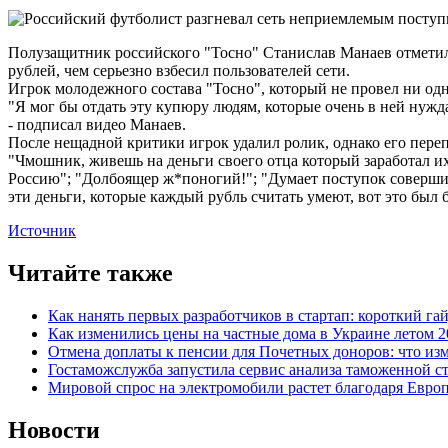
Полузащитник российского "Тосно" Станислав Манаев отметил
рублей, чем серьезно взбесил пользователей сети.
Игрок молодежного состава "Тосно", который не провел ни одно
"Я мог бы отдать эту купюру людям, которые очень в ней нужда
- подписал видео Манаев.
После нещадной критики игрок удалил ролик, однако его перепо
"Чмошник, живешь на деньги своего отца который заработал их
Россию"; "Долбоящер ж*поногий!"; "Думает поступок совершил?
эти деньги, которые каждый рубль считать умеют, вот это был
Источник
Читайте также
Как нанять первых разработчиков в стартап: короткий га
Как изменились цены на частные дома в Украине летом 2
Отмена доплаты к пенсии для Почетных доноров: что из
Гостаможслужба запустила сервис анализа таможенной с
Мировой спрос на электромобили растет благодаря Евро
Новости