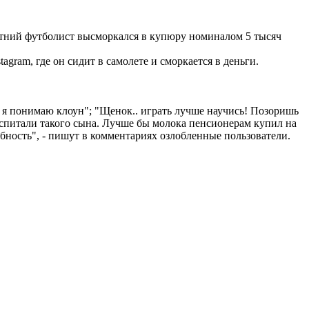
етний футболист высморкался в купюру номиналом 5 тысяч
gram, где он сидит в самолете и сморкается в деньги.
о я понимаю клоун"; "Щенок.. играть лучше научись! Позоришь
оспитали такого сына. Лучше бы молока пенсионерам купил на
бность", - пишут в комментариях озлобленные пользователи.