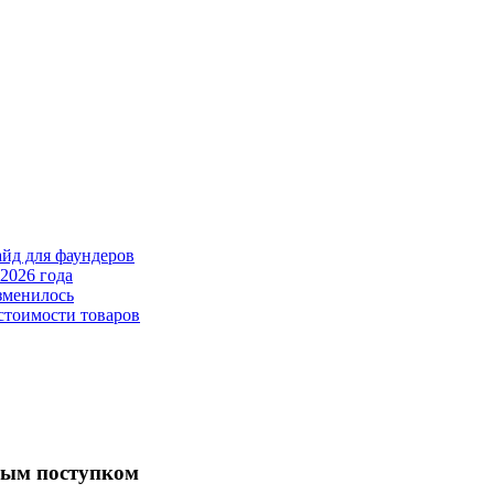
айд для фаундеров
2026 года
зменилось
стоимости товаров
мым поступком