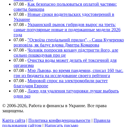
07.08
-
Как безопасно пользоваться оплатой частями:
советы банкира
07.08
-
Новые сроки водительских удостоверений в
Украине
07.08
-
Украинский рынок гибридов вырос на треть:
самые популярные новые и подержанные модели 2026
года
07.08
-
"Освоїла спеціальний прилад", - Саша Кучеренко
розповіла, як балує вдома Дмитра Комарова
07.08
-
Чоловік попросив кохану підстригти його, але
сильно пошкодував про це
07.08
-
Очистка воды может делать её токсичной для
организма
07.08
-
Мэр Львова, во время пандемии, списал 160 тыс.
грн из бюджета на исследование своего рейтинга
07.08
-
Мировой спрос на электромобили растет
благодаря Европе
07.08
-
Лазер для удаления татуировки лучше выбрать
один раз
© 2006-2026, Работа и финансы в Украине. Все права
защищены.
Карта сайта
|
Политика конфиденциальности
|
Правила
пользования сайтом
|
Написать письмо