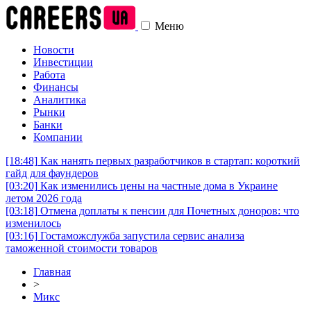
Меню
Новости
Инвестиции
Работа
Финансы
Аналитика
Рынки
Банки
Компании
[18:48]
Как нанять первых разработчиков в стартап: короткий
гайд для фаундеров
[03:20]
Как изменились цены на частные дома в Украине
летом 2026 года
[03:18]
Отмена доплаты к пенсии для Почетных доноров: что
изменилось
[03:16]
Гостаможслужба запустила сервис анализа
таможенной стоимости товаров
Главная
>
Микс