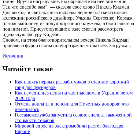
тайне. Вручая награду мне, вы обращаете на нее внимание.
Так что спасибо вам", — сказала свое слово Николь Кидман.
Для выхода в свет актриса выбрала черное платье из новой
коллекции российского дизайнера Ульяны Сергеенко. Корсаж
платья выполнен из полупрозрачного кружева, а бюстгальтера
под ним нет. Присутствующие в зале смогли рассмотреть
идеальную фигуру Кидман.
Словом, на этом благотворительном вечере Николь Кидман
произвела фурор своим полупрозрачным платьем. Загрузка...
Источник
Читайте также
Как нанять первых разработчиков в стартап: короткий
гайд для фаундеров
Как изменились цены на частные дома в Украине летом
2026 года
Отмена доплаты к пенсии для Почетных доноров: что
изменилось
Гостаможслужба запустила сервис анализа таможенной
стоимости товаров
Мировой спрос на электромобили растет благодаря
Европе