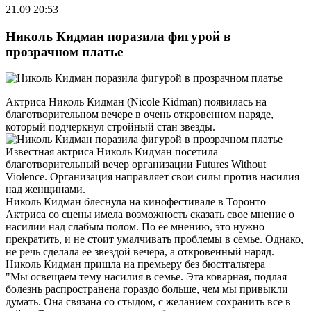
21.09 20:53
Николь Кидман поразила фигурой в
прозрачном платье
Актриса Николь Кидман (Nicole Kidman) появилась на
благотворительном вечере в очень откровенном наряде,
который подчеркнул стройный стан звезды.
Известная актриса Николь Кидман посетила
благотворительный вечер организации Futures Without
Violence. Организация направляет свои силы против насилия
над женщинами.
Николь Кидман блеснула на кинофестивале в Торонто
Актриса со сцены имела возможность сказать свое мнение о
насилии над слабым полом. По ее мнению, это нужно
прекратить, и не стоит умалчивать проблемы в семье. Однако,
не речь сделала ее звездой вечера, а откровенный наряд.
Николь Кидман пришла на премьеру без бюстгальтера
"Мы освещаем тему насилия в семье. Эта коварная, подлая
болезнь распространена гораздо больше, чем мы привыкли
думать. Она связана со стыдом, с желанием сохранить все в