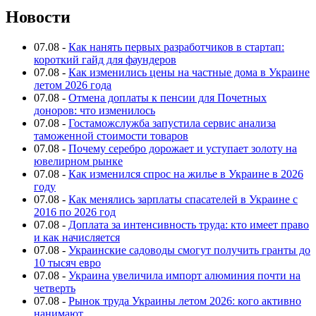
Новости
07.08
-
Как нанять первых разработчиков в стартап:
короткий гайд для фаундеров
07.08
-
Как изменились цены на частные дома в Украине
летом 2026 года
07.08
-
Отмена доплаты к пенсии для Почетных
доноров: что изменилось
07.08
-
Гостаможслужба запустила сервис анализа
таможенной стоимости товаров
07.08
-
Почему серебро дорожает и уступает золоту на
ювелирном рынке
07.08
-
Как изменился спрос на жилье в Украине в 2026
году
07.08
-
Как менялись зарплаты спасателей в Украине с
2016 по 2026 год
07.08
-
Доплата за интенсивность труда: кто имеет право
и как начисляется
07.08
-
Украинские садоводы смогут получить гранты до
10 тысяч евро
07.08
-
Украина увеличила импорт алюминия почти на
четверть
07.08
-
Рынок труда Украины летом 2026: кого активно
нанимают