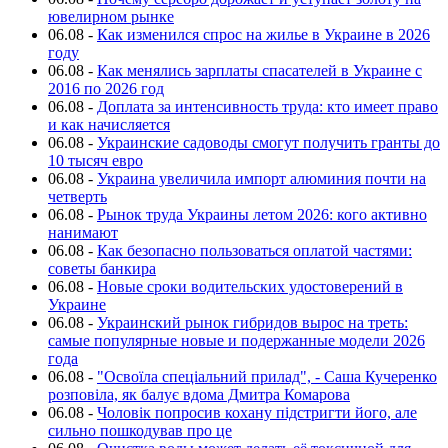
ювелирном рынке
06.08
-
Как изменился спрос на жилье в Украине в 2026
году
06.08
-
Как менялись зарплаты спасателей в Украине с
2016 по 2026 год
06.08
-
Доплата за интенсивность труда: кто имеет право
и как начисляется
06.08
-
Украинские садоводы смогут получить гранты до
10 тысяч евро
06.08
-
Украина увеличила импорт алюминия почти на
четверть
06.08
-
Рынок труда Украины летом 2026: кого активно
нанимают
06.08
-
Как безопасно пользоваться оплатой частями:
советы банкира
06.08
-
Новые сроки водительских удостоверений в
Украине
06.08
-
Украинский рынок гибридов вырос на треть:
самые популярные новые и подержанные модели 2026
года
06.08
-
"Освоїла спеціальний прилад", - Саша Кучеренко
розповіла, як балує вдома Дмитра Комарова
06.08
-
Чоловік попросив кохану підстригти його, але
сильно пошкодував про це