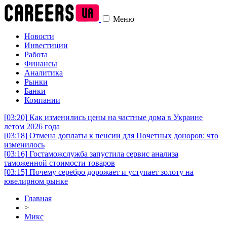
Меню
Новости
Инвестиции
Работа
Финансы
Аналитика
Рынки
Банки
Компании
[03:20]
Как изменились цены на частные дома в Украине
летом 2026 года
[03:18]
Отмена доплаты к пенсии для Почетных доноров: что
изменилось
[03:16]
Гостаможслужба запустила сервис анализа
таможенной стоимости товаров
[03:15]
Почему серебро дорожает и уступает золоту на
ювелирном рынке
Главная
>
Микс