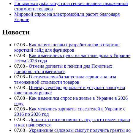
Гостаможслужба запустила сервис анализа таможенной
стоимости товаров
Мировой спрос на электромобили растет благодаря
Европе
Новости
07.08
-
Как нанять первых разработчиков в стартап:
короткий гайд для фаундеров
07.08
-
Как изменились цены на частные дома в Украине
летом 2026 года
07.08
-
Отмена доплаты к пенсии для Почетных
доноров: что изменилось
07.08
-
Гостаможслужба запустила сервис анализа
таможенной стоимости товаров
07.08
-
Почему серебро дорожает и уступает золоту на
ювелирном рынке
07.08
-
Как изменился спрос на жилье в Украине в 2026
году
07.08
-
Как менялись зарплаты спасателей в Украине с
2016 по 2026 год
07.08
-
Доплата за интенсивность труда: кто имеет право
и как начисляется
07.08
-
Украинские садоводы смогут получить гранты до