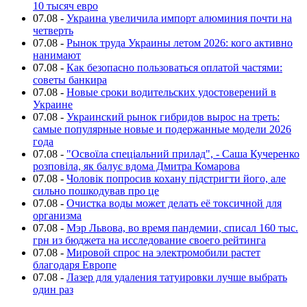
10 тысяч евро
07.08
-
Украина увеличила импорт алюминия почти на
четверть
07.08
-
Рынок труда Украины летом 2026: кого активно
нанимают
07.08
-
Как безопасно пользоваться оплатой частями:
советы банкира
07.08
-
Новые сроки водительских удостоверений в
Украине
07.08
-
Украинский рынок гибридов вырос на треть:
самые популярные новые и подержанные модели 2026
года
07.08
-
"Освоїла спеціальний прилад", - Саша Кучеренко
розповіла, як балує вдома Дмитра Комарова
07.08
-
Чоловік попросив кохану підстригти його, але
сильно пошкодував про це
07.08
-
Очистка воды может делать её токсичной для
организма
07.08
-
Мэр Львова, во время пандемии, списал 160 тыс.
грн из бюджета на исследование своего рейтинга
07.08
-
Мировой спрос на электромобили растет
благодаря Европе
07.08
-
Лазер для удаления татуировки лучше выбрать
один раз