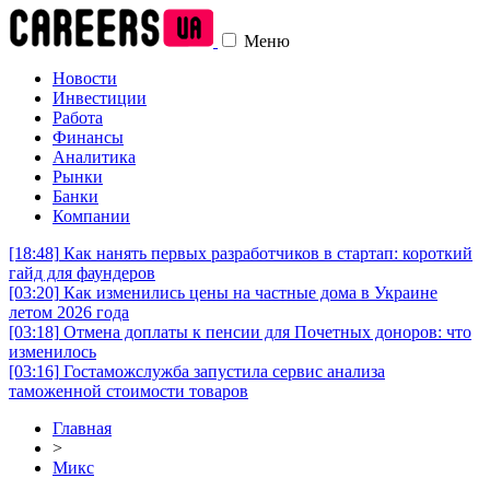
Меню
Новости
Инвестиции
Работа
Финансы
Аналитика
Рынки
Банки
Компании
[18:48]
Как нанять первых разработчиков в стартап: короткий
гайд для фаундеров
[03:20]
Как изменились цены на частные дома в Украине
летом 2026 года
[03:18]
Отмена доплаты к пенсии для Почетных доноров: что
изменилось
[03:16]
Гостаможслужба запустила сервис анализа
таможенной стоимости товаров
Главная
>
Микс