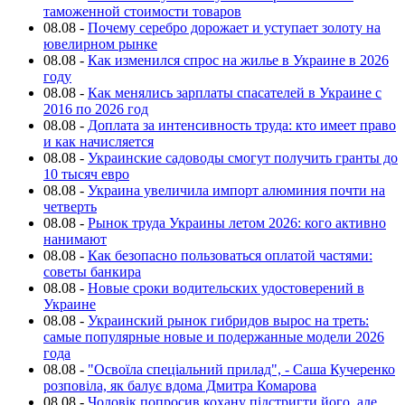
таможенной стоимости товаров
08.08
-
Почему серебро дорожает и уступает золоту на
ювелирном рынке
08.08
-
Как изменился спрос на жилье в Украине в 2026
году
08.08
-
Как менялись зарплаты спасателей в Украине с
2016 по 2026 год
08.08
-
Доплата за интенсивность труда: кто имеет право
и как начисляется
08.08
-
Украинские садоводы смогут получить гранты до
10 тысяч евро
08.08
-
Украина увеличила импорт алюминия почти на
четверть
08.08
-
Рынок труда Украины летом 2026: кого активно
нанимают
08.08
-
Как безопасно пользоваться оплатой частями:
советы банкира
08.08
-
Новые сроки водительских удостоверений в
Украине
08.08
-
Украинский рынок гибридов вырос на треть:
самые популярные новые и подержанные модели 2026
года
08.08
-
"Освоїла спеціальний прилад", - Саша Кучеренко
розповіла, як балує вдома Дмитра Комарова
08.08
-
Чоловік попросив кохану підстригти його, але