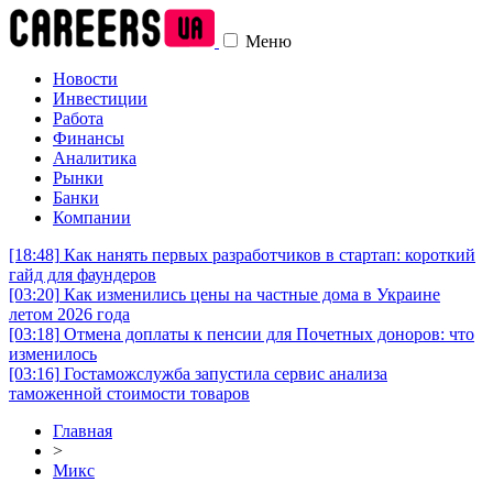
Меню
Новости
Инвестиции
Работа
Финансы
Аналитика
Рынки
Банки
Компании
[18:48]
Как нанять первых разработчиков в стартап: короткий
гайд для фаундеров
[03:20]
Как изменились цены на частные дома в Украине
летом 2026 года
[03:18]
Отмена доплаты к пенсии для Почетных доноров: что
изменилось
[03:16]
Гостаможслужба запустила сервис анализа
таможенной стоимости товаров
Главная
>
Микс