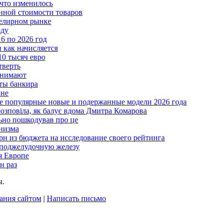
что изменилось
нной стоимости товаров
велирном рынке
оду
6 по 2026 год
и как начисляется
10 тысяч евро
тверть
анимают
еты банкира
ине
ые популярные новые и подержанные модели 2026 года
розповіла, як балує вдома Дмитра Комарова
льно пошкодував про це
анизма
грн из бюджета на исследование своего рейтинга
 поджелудочную железу
я Европе
н раз
ы.
ания сайтом
|
Написать письмо