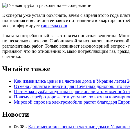
Эксперты уже устали объяснять, зачем с апреля этого года плат
постоянная и величина ее зависит от наличия в квартире потреби
мес., информирует
careersua.com
.
Плата за потребленный газ - это всем понятная величина. Мног
по несколько свитеров. С абонплатой за использование газовой
регламентных работ. Только возникает закономерный вопрос -
признают, что по отношению к, мало потребляющим газ, гражда
счетчика.
Читайте также
Как изменились цены на частные дома в Украине летом 2
Отмена доплаты к пенсии для Почетных доноров: что из
Гостаможслужба запустила сервис анализа таможенной с
Почему серебро дорожает и уступает золоту на ювелирн
Мировой спрос на электромобили растет благодаря Евро
Новости
06.08
-
Как изменились цены на частные дома в Украине 