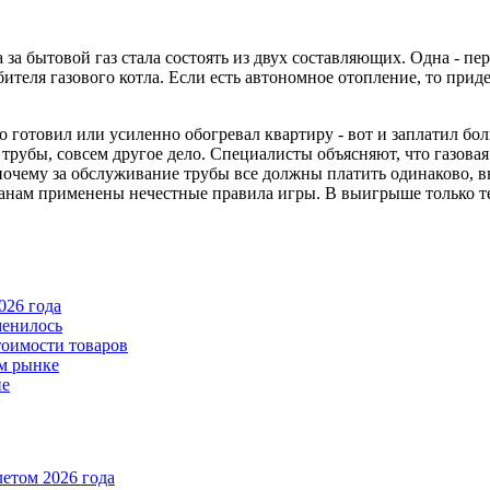
а за бытовой газ стала состоять из двух составляющих. Одна - пер
теля газового котла. Если есть автономное отопление, то придетс
о готовил или усиленно обогревал квартиру - вот и заплатил бол
 трубы, совсем другое дело. Специалисты объясняют, что газовая
 почему за обслуживание трубы все должны платить одинаково, 
нам применены нечестные правила игры. В выигрыше только те, 
026 года
менилось
тоимости товаров
ом рынке
пе
летом 2026 года