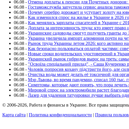
06.08
-
Отмена доплаты к пенсии для Почетных доноров: 
06.08
-
Гостаможслужба запустила сервис анализа таможе
06.08
-
Почему серебро дорожает и уступает золоту на ю
06.08
-
Как изменился спрос на жилье в Украине в 2026 г
06.08
-
Как менялись зарплаты спасателей в Украине с 201
06.08
-
Доплата за интенсивность труда: кто имеет право 
06.08
-
Украинские садоводы смогут получить гранты до 
06.08
-
Украина увеличила импорт алюминия почти на че
06.08
-
Рынок труда Украины летом 2026: кого активно н
06.08
-
Как безопасно пользоваться оплатой частями: сов
06.08
-
Новые сроки водительских удостоверений в Укра
06.08
-
Украинский рынок гибридов вырос на треть: сам
06.08
-
"Освоїла спеціальний прилад", - Саша Кучеренко 
06.08
-
Чоловік попросив кохану підстригти його, але си
06.08
-
Очистка воды может делать её токсичной для орг
06.08
-
Мэр Львова, во время пандемии, списал 160 тыс. 
06.08
-
Симптомы, которые дают понять, что пора лечить
06.08
-
Мировой спрос на электромобили растет благодар
06.08
-
Лазер для удаления татуировки лучше выбрать оди
© 2006-2026, Работа и финансы в Украине. Все права защищен
Карта сайта
|
Политика конфиденциальности
|
Правила пользов