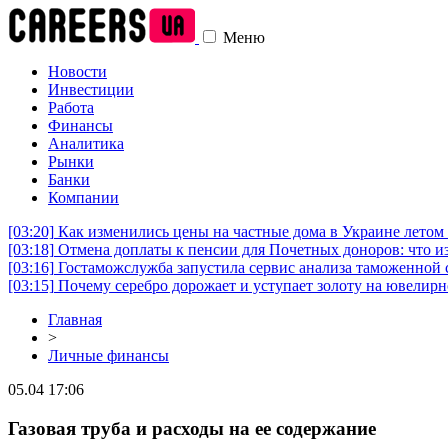
Меню
Новости
Инвестиции
Работа
Финансы
Аналитика
Рынки
Банки
Компании
[03:20]
Как изменились цены на частные дома в Украине летом 
[03:18]
Отмена доплаты к пенсии для Почетных доноров: что и
[03:16]
Гостаможслужба запустила сервис анализа таможенной 
[03:15]
Почему серебро дорожает и уступает золоту на ювелир
Главная
>
Личные финансы
05.04 17:06
Газовая труба и расходы на ее содержание