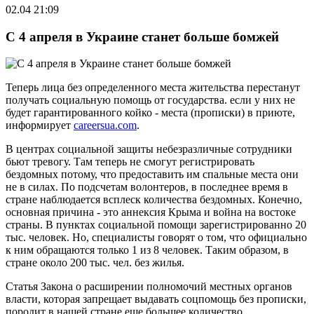
02.04 21:09
С 4 апреля в Украине станет больше бомжей
Теперь лица без определенного места жительства перестанут
получать социальную помощь от государства. если у них не
будет гарантированного койко - места (прописки) в приюте,
информирует
careersua.com
.
В центрах социальной защиты небезразличные сотрудники
бьют тревогу. Там теперь не смогут регистрировать
бездомных потому, что предоставить им спальные места они
не в силах. По подсчетам волонтеров, в последнее время в
стране наблюдается всплеск количества бездомных. Конечно,
основная причина - это аннексия Крыма и война на востоке
страны. В пунктах социальной помощи зарегистрированно 20
тыс. человек. Но, специалисты говорят о том, что официально
к ним обращаются только 1 из 8 человек. Таким образом, в
стране около 200 тыс. чел. без жилья.
Статья Закона о расширении полномочий местных органов
власти, которая запрещает выдавать соцпомощь без прописки,
породит в нашей стране еще большее количество