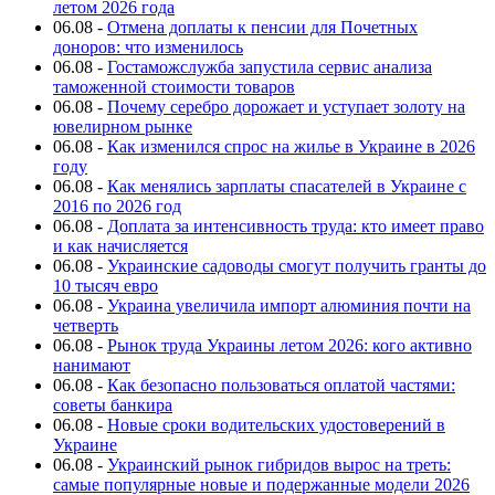
летом 2026 года
06.08
-
Отмена доплаты к пенсии для Почетных
доноров: что изменилось
06.08
-
Гостаможслужба запустила сервис анализа
таможенной стоимости товаров
06.08
-
Почему серебро дорожает и уступает золоту на
ювелирном рынке
06.08
-
Как изменился спрос на жилье в Украине в 2026
году
06.08
-
Как менялись зарплаты спасателей в Украине с
2016 по 2026 год
06.08
-
Доплата за интенсивность труда: кто имеет право
и как начисляется
06.08
-
Украинские садоводы смогут получить гранты до
10 тысяч евро
06.08
-
Украина увеличила импорт алюминия почти на
четверть
06.08
-
Рынок труда Украины летом 2026: кого активно
нанимают
06.08
-
Как безопасно пользоваться оплатой частями:
советы банкира
06.08
-
Новые сроки водительских удостоверений в
Украине
06.08
-
Украинский рынок гибридов вырос на треть:
самые популярные новые и подержанные модели 2026