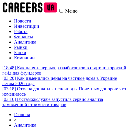
Меню
Новости
Инвестиции
Работа
Финансы
Аналитика
Рынки
Банки
Компании
[18:48]
Как нанять первых разработчиков в стартап: короткий
гайд для фаундеров
[03:20]
Как изменились цены на частные дома в Украине
летом 2026 года
[03:18]
Отмена доплаты к пенсии для Почетных доноров: что
изменилось
[03:16]
Гостаможслужба запустила сервис анализа
таможенной стоимости товаров
Главная
>
Аналитика